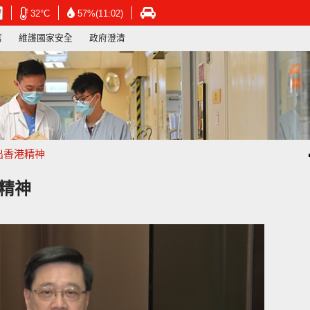
在
在
在
32°C
57%(11:02)
新
新
新
寫
維護國家安全
政府澄清
視
視
視
窗
窗
窗
開
開
開
啟
啟
啟
連
連
連
結
結
結
-
-
-
香
香
香
港
港
港
出香港精神
天
天
運
文
文
輸
台
台
署
精神
網
網
網
頁
頁
頁