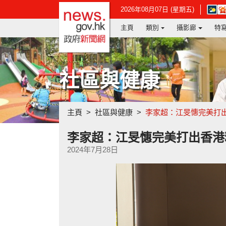
政府新聞網主頁
在
2026年08月07日 (星期五)
新
主頁
類別
攝影廊
特
視
窗
開
啟
連
社區與健康
結
-
香
港
主頁
社區與健康
李家超：江旻憓完美打
天
文
台
李家超：江旻憓完美打出香港
網
2024年7月28日
頁