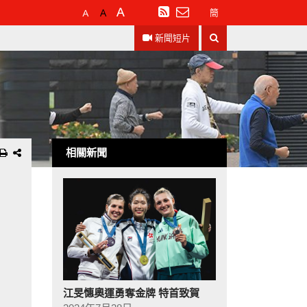
預
較
最
訂
簡
設
大
大
閱
搜
字
的
的
RSS
新聞短片
尋
體
字
字
大
體
體
小
相關新聞
江旻憓奧運勇奪金牌 特首致賀