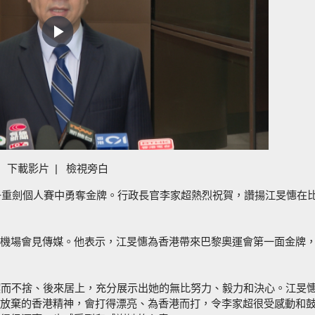
Play
Video
下載影片
|
檢視旁白
女子重劍個人賽中勇奪金牌。行政長官李家超熱烈祝賀，讚揚江旻憓在
機場會見傳媒。他表示，江旻憓為香港帶來巴黎奧運會第一面金牌
鍥而不捨、後來居上，充分展示出她的無比努力、毅力和決心。江旻
放棄的香港精神，會打得漂亮、為香港而打，令李家超很受感動和