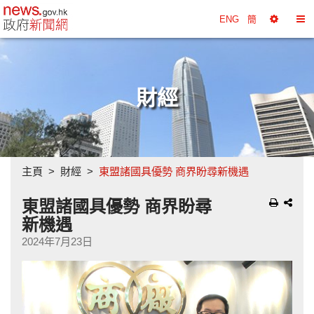
政府新聞網主頁
ENG
簡
選
切
擇
換
工
目
具
錄
財經
主頁
財經
東盟諸國具優勢 商界盼尋新機遇
東盟諸國具優勢 商界盼尋
新機遇
2024年7月23日