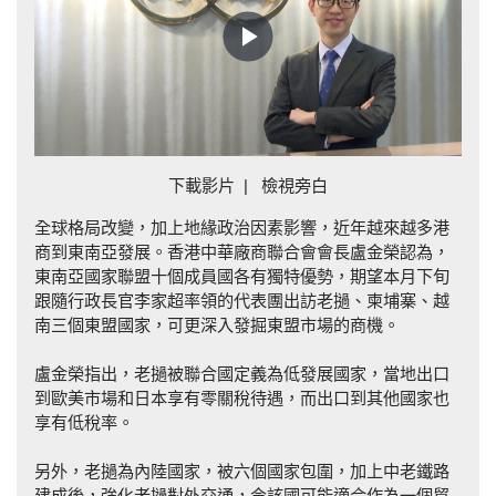
Play
Video
下載影片
|
檢視旁白
全球格局改變，加上地緣政治因素影響，近年越來越多港
商到東南亞發展。香港中華廠商聯合會會長盧金榮認為，
東南亞國家聯盟十個成員國各有獨特優勢，期望本月下旬
跟隨行政長官李家超率領的代表團出訪老撾、柬埔寨、越
南三個東盟國家，可更深入發掘東盟市場的商機。
盧金榮指出，老撾被聯合國定義為低發展國家，當地出口
到歐美市場和日本享有零關稅待遇，而出口到其他國家也
享有低稅率。
另外，老撾為內陸國家，被六個國家包圍，加上中老鐵路
建成後，強化老撾對外交通，令該國可能適合作為一個貿