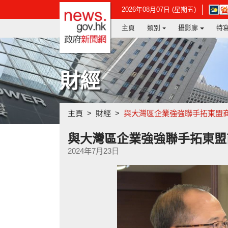
政府新聞網主頁
在
2026年08月07日 (星期五)
新
主頁
類別
攝影廊
特
視
窗
開
啟
連
財經
結
-
香
港
主頁
財經
與大灣區企業強強聯手拓東盟
天
文
台
與大灣區企業強強聯手拓東盟
網
2024年7月23日
頁