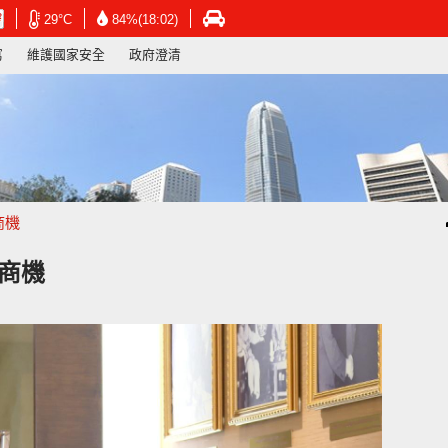
在
在
在
29°C
84%(18:02)
新
新
新
寫
維護國家安全
政府澄清
視
視
視
窗
窗
窗
開
開
開
啟
啟
啟
連
連
連
結
結
結
-
-
-
香
香
香
港
港
港
商機
天
天
運
文
文
輸
台
台
署
商機
網
網
網
頁
頁
頁