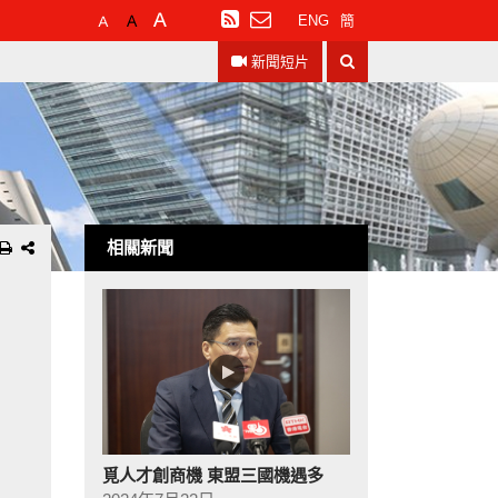
預
較
最
訂
ENG
簡
設
大
大
閱
搜
字
的
的
RSS
新聞短片
尋
體
字
字
大
體
體
小
相關新聞
覓人才創商機 東盟三國機遇多