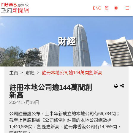
政府新聞網主頁
ENG
簡
選
切
擇
換
工
目
具
錄
財經
主頁
財經
註冊本地公司逾144萬間創新高
註冊本地公司逾144萬間創
新高
2024年7月19日
公司註冊處公布，上半年新成立的本地公司有66,734間；
截至上月底根據《公司條例》註冊的本地公司總數達
1,440,935間，創歷史新高。註冊非香港公司有14,959間，