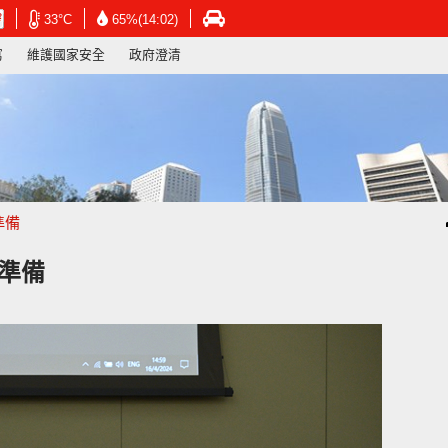
在
在
在
33°C
65%(14:02)
新
新
新
寫
維護國家安全
政府澄清
視
視
視
窗
窗
窗
開
開
開
啟
啟
啟
連
連
連
結
結
結
-
-
-
香
香
香
港
港
港
準備
天
天
運
文
文
輸
台
台
署
準備
網
網
網
頁
頁
頁