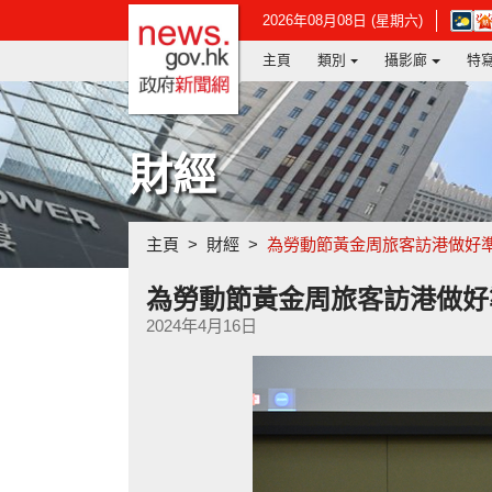
政府新聞網主頁
在
2026年08月08日 (星期六)
新
主頁
類別
攝影廊
特
視
窗
開
啟
連
財經
結
-
香
港
主頁
財經
為勞動節黃金周旅客訪港做好
天
文
台
為勞動節黃金周旅客訪港做好
網
2024年4月16日
頁