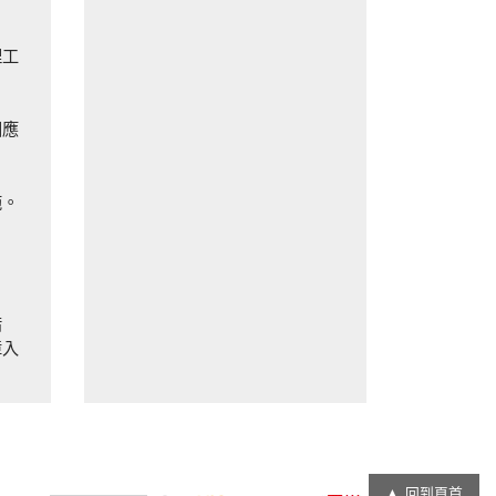
理工
因應
施。
。
措
障入
回到頁首