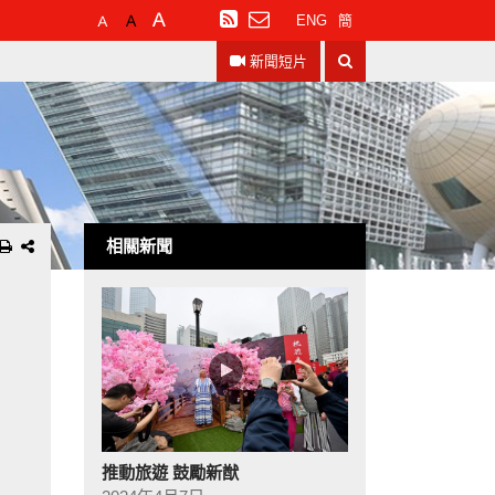
預
較
最
訂
ENG
簡
設
大
大
閱
搜
字
的
的
RSS
新聞短片
尋
體
字
字
大
體
體
小
相關新聞
推動旅遊 鼓勵新猷