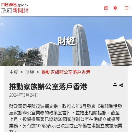
政府新聞網主頁
簡
選
切
擇
換
工
目
具
錄
財經
主頁
財經
推動家族辦公室落戶香港
推動家族辦公室落戶香港
2024年3月24日
財政司司長陳茂波撰文指，政府去年3月發表《有關香港發
展家族辦公室業務的政策宣言》，並推出相關措施。截至
上月，投資推廣署已協助58個家族辦公室在港成立或擴展
業務，另有逾100家表示已決定或正準備在港設立或擴展業