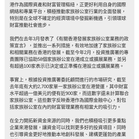
港作為國際資產和財富管理樞紐，正更好利用自身的國際
網絡和專業平台，積極推動家族辦公室行業的全面發展，
特別是在全球不確定的經濟環境中發掘新機遇，引領環球
財富推動社會進步。
我們在去年3月發表了《有關香港發展家族辦公室業務的政
策宣言》，並推出一系列措施，有效地加速了家族辦公室
和相關業務在香港的發展。截至今年2月，投資推廣署的專
責團隊已協助58個家族辦公室在港成立或擴展業務，並另
有超過100家表示已決定或正準備在港設立或擴展業務。
事實上，根據投資推廣署委託顧問進行的市場研究，截至
去年底有大約2,700家單一家族辦公室在港營運，其中財富
水平超過一億美元的便有近900家，而這數字還未計算聯合
家族辦公室。這些數字反映香港作為國際金融中心，對包
括家族辦公室在內的財富管理業務有相當大的吸引力。
在全力開拓新資金來源的同時，我們也積極吸引更多重點
企業來港發展，讓資金可以找到更多好的投資項目，同時
也引導資金更好地推動本地創科發展、建構更蓬勃的產業