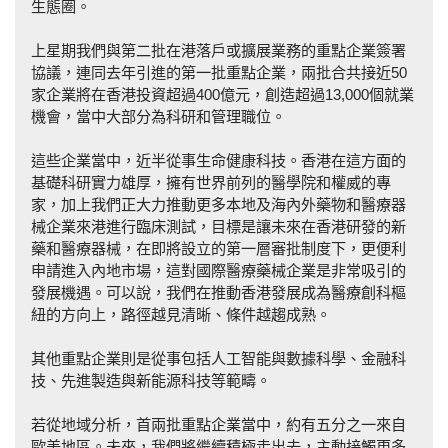
生態圈。
上星期我們與第二批在港落戶或擴展業務的重點企業簽署
協議，連同去年引進的第一批重點企業，兩批合共接近50
家企業將在香港投資超過400億元，創造超過13,000個就業
機會，當中大部分為科研和管理職位。
這些企業當中，近半從事生命健康科技。香港在這方面的
基礎科研實力雄厚，擁有世界前列的醫學院和權威的專
家，加上我們正大力推動更多本地及海內外藥物和醫療器
械企業來港進行臨床測試，目標是讓未來在香港研發的新
藥和醫療器械，在即將設立的第一層審批制度下，更便利
申請進入內地市場，這對國際醫療藥械企業是非常吸引的
發展機遇。可以說，我們在推動香港發展成為醫療創科樞
紐的方向上，路徑越見清晰、條件越趨成熟。
其他重點企業則是從事包括人工智能與數據科學、金融科
技、先進製造與新能源科技等範疇。
若從地域分析，首兩批重點企業當中，約有五分之一來自
歐美地區。未來，我們將繼續積極走出去，主動接觸更多