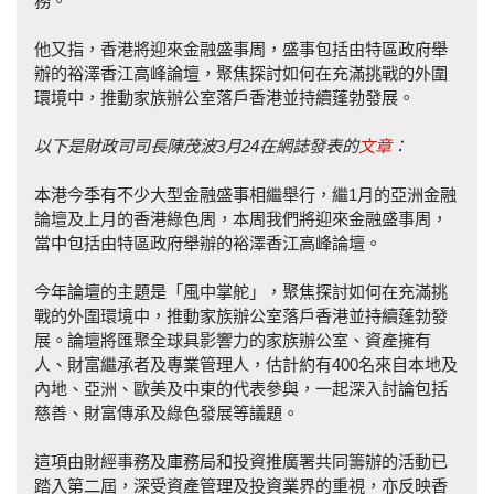
務。
他又指，香港將迎來金融盛事周，盛事包括由特區政府舉
辦的裕澤香江高峰論壇，聚焦探討如何在充滿挑戰的外圍
環境中，推動家族辦公室落戶香港並持續蓬勃發展。
以下是財政司司長陳茂波3月24在網誌發表的
文章
：
本港今季有不少大型金融盛事相繼舉行，繼1月的亞洲金融
論壇及上月的香港綠色周，本周我們將迎來金融盛事周，
當中包括由特區政府舉辦的裕澤香江高峰論壇。
今年論壇的主題是「風中掌舵」，聚焦探討如何在充滿挑
戰的外圍環境中，推動家族辦公室落戶香港並持續蓬勃發
展。論壇將匯聚全球具影響力的家族辦公室、資產擁有
人、財富繼承者及專業管理人，估計約有400名來自本地及
內地、亞洲、歐美及中東的代表參與，一起深入討論包括
慈善、財富傳承及綠色發展等議題。
這項由財經事務及庫務局和投資推廣署共同籌辦的活動已
踏入第二屆，深受資產管理及投資業界的重視，亦反映香