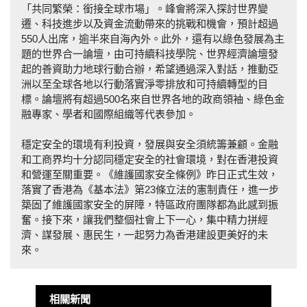
「共同繁榮：銜接全球市場」。峰會將深入探討世界變
遷、科技進步以及資金流動帶來的挑戰和機會，預計超過
550人出席，逾半來自海內外。此外，還有以綠色發展為主
題的世界合一論壇，由可持續科技學院、世界經濟論壇發
起的善資助力地球行動合辦，希望通過深入對話，推動亞
洲以至全球各地以行動落實淨零排放和可持續轉型的目
標。論壇將有超過500名來自世界各地的政商領袖、綠色金
融專家、學者和國際組織等代表參加。
穩定安全的環境有利投資，發展與安全須統籌兼顧。金融
和工商界均十分認同穩定安全的社會環境，對在香港投資
和營運至關重要。《維護國家安全條例》昨日正式生效，
落實了香港為《基本法》第23條立法的憲制責任，進一步
築固了維護國家安全的屏障，特區政府團隊都為此感到振
奮。接下來，讓我們整個社會上下一心，集中精力拼經
濟、謀發展、惠民生，一起努力為香港建設更美好的未
來。
相關新聞