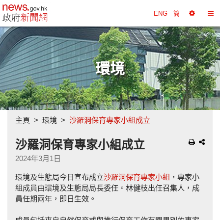
政府新聞網主頁
ENG
簡
選
切
擇
換
工
目
具
錄
環境
主頁
環境
沙羅洞保育專家小組成立
沙羅洞保育專家小組成立
2024年3月1日
環境及生態局今日宣布成立
沙羅洞保育專家小組
，專家小
組成員由環境及生態局局長委任。林健枝出任召集人，成
員任期兩年，即日生效。