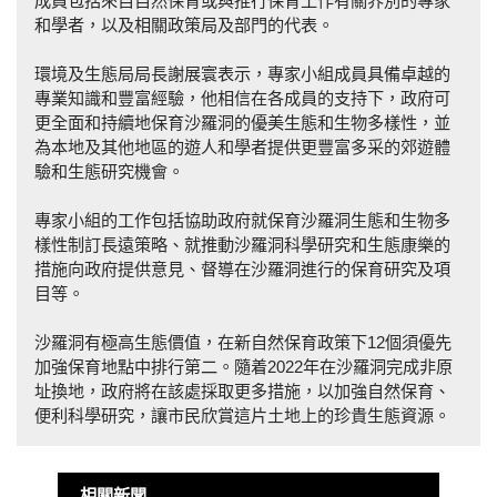
成員包括來自自然保育或與推行保育工作有關界別的專家
和學者，以及相關政策局及部門的代表。
環境及生態局局長謝展寰表示，專家小組成員具備卓越的
專業知識和豐富經驗，他相信在各成員的支持下，政府可
更全面和持續地保育沙羅洞的優美生態和生物多樣性，並
為本地及其他地區的遊人和學者提供更豐富多采的郊遊體
驗和生態研究機會。
專家小組的工作包括協助政府就保育沙羅洞生態和生物多
樣性制訂長遠策略、就推動沙羅洞科學研究和生態康樂的
措施向政府提供意見、督導在沙羅洞進行的保育研究及項
目等。
沙羅洞有極高生態價值，在新自然保育政策下12個須優先
加強保育地點中排行第二。隨着2022年在沙羅洞完成非原
址換地，政府將在該處採取更多措施，以加強自然保育、
便利科學研究，讓市民欣賞這片土地上的珍貴生態資源。
相關新聞