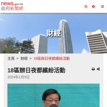
政府新聞網主頁
簡
選
切
擇
換
工
目
具
錄
財經
主頁
財經
18區辦日夜都繽紛活動
18區辦日夜都繽紛活動
2024年1月9日