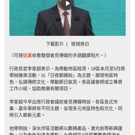
Play
Video
下載影片
|
檢視旁白
（可按
這裏
收看整個會見傳媒的手語翻譯短片。）
行政長官李家超表示，為帶動地區經濟，18區本月至5月將
舉辦連串活動，以「日夜都繽紛」為主題，展現地區特
色，弘揚傳統文化，帶動節日氣氛。各區議會將成立專責
工作小組，協助推展有關項目。
李家超今早出席行政會議前會見傳媒時說，各區各式巿
集、嘉年華將有不同主題，呈現多元地區特色和文化，同
時引入嶄新元素。
他舉例說，深水埗區活動將以數碼產品、激光劍等新興運
動，以及角色扮演為重點；九龍城區4月將響應泰國潑水