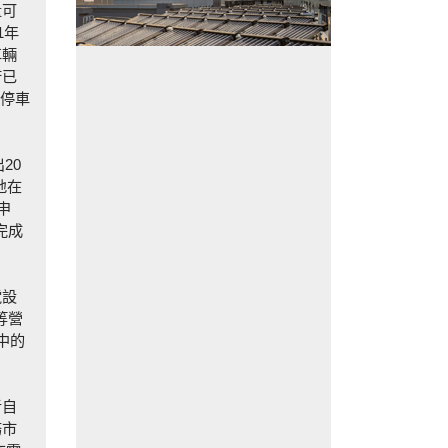
量可
1年
車輛
府已
的停車
20
地在
申
完成
電設
等營
中的
者自
務市