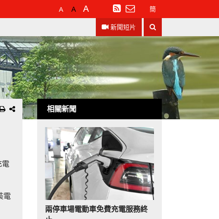
預
較
最
訂
簡
設
大
大
閱
搜
字
的
的
RSS
新聞短片
尋
體
字
字
大
體
體
小
相關新聞
充電
裝電
兩停車場電動車免費充電服務終