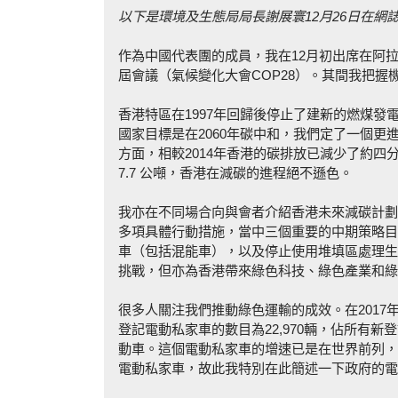
以下是環境及生態局局長謝展寰
12
月
26
日在網
作為中國代表團的成員，我在12月初出席在阿
屆會議（氣候變化大會COP28）。其間我把
香港特區在1997年回歸後停止了建新的燃煤發
國家目標是在2060年碳中和，我們定了一個更進
方面，相較2014年香港的碳排放已減少了約四分
7.7 公噸，香港在減碳的進程絕不遜色。
我亦在不同場合向與會者介紹香港未來減碳計劃
多項具體行動措施，當中三個重要的中期策略目
車（包括混能車），以及停止使用堆填區處理生
挑戰，但亦為香港帶來綠色科技、綠色產業和綠
很多人關注我們推動綠色運輸的成效。在2017
登記電動私家車的數目為22,970輛，佔所有新登
動車。這個電動私家車的增速已是在世界前列，
電動私家車，故此我特別在此簡述一下政府的電