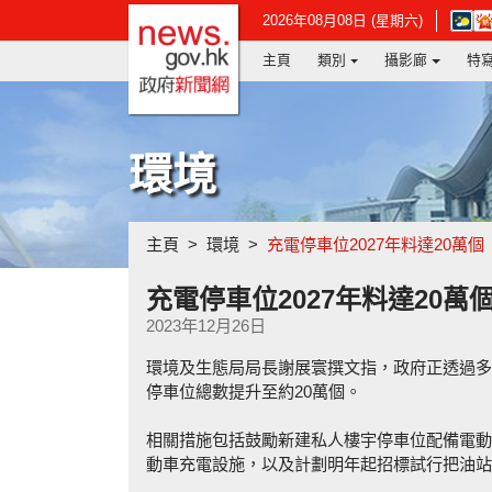
政府新聞網主頁
在
2026年08月08日 (星期六)
新
主頁
類別
攝影廊
特
視
窗
開
啟
連
環境
結
-
香
港
主頁
環境
充電停車位2027年料達20萬個
天
文
台
充電停車位2027年料達20萬
網
2023年12月26日
頁
環境及生態局局長謝展寰撰文指，政府正透過多
停車位總數提升至約20萬個。
相關措施包括鼓勵新建私人樓宇停車位配備電動
動車充電設施，以及計劃明年起招標試行把油站