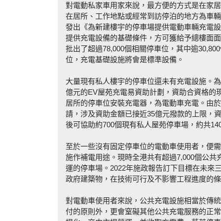
對電動私家車用家來說，最方便的方式是在家居
在居所、工作地點或經常到訪停泊的地方為車輛
發出《為新建樓宇的停車場提供電動車輛充電設
提供充電設備的基礎條件，方可獲給予總樓面面
批出了超過78,000個相關停車位，其中逾30
位，充電基礎設施將會是標準設備。
大量現有私人樓宇的停車位還未有充電設施。為了
億元的EV屋苑充電易資助計劃，資助合資格的
居所的停車位安裝充電器，為電動車充電。由於
請，涉及資助金額已接近35億元撥款的上限，資助
後可協助約700個現有私人屋苑停車場，約共14
至於一些沒有固定停車位的電動車使用者，便需
施作補電用途。現時全港共有超過7,000個公
運的停車場。2022年施政報告訂下目標在未來
政府建築物，在技術可行及不影響工程進度的條
對電動車使用者來說，公共充電設施相當於傳統
付的原則外，更會窒礙其他公共充電服務的正常