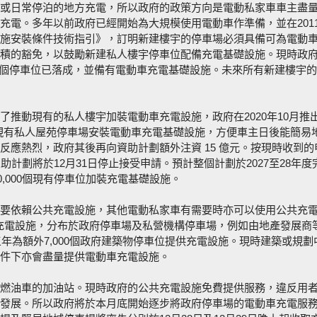
或日常停泊的地方充電，所以政府的政策方向是電動私家車車主盡
充電。多年以前政府已經開始為大規模使用電動車作準備，並在201
施安裝條件技術指引》，訂明新建樓宇的停車場必須具備可為電動
積的豁免，以鼓勵新建私人樓宇停車位配備充電基礎設施。現時政
,800個停車位已落成，並備有電動車充電基礎設施。未來所有新建樓宇
推動現有的私人樓宇加裝電動車充電設施，政府在2020年10月推出
現有私人屋苑停車場安裝電動車充電基礎設施，方便車主日後能簡易
反應熱烈，政府其後再向資助計劃額外注資 15 億元。按現時收到的
計劃將於12月31日停止接受申請。預計整個計劃於2027至28年度
0,000個現有停車位加裝充電基礎設施。
要依賴公共充電設施，其他電動私家車有需要時亦可以使用公共充
共充電設施，分布於政府停車場及私營機構停車場，例如由地產發展商
三年為額外7,000個政府建築物停車位提供充電設施。現時建築或規劃
件下亦會盡量提供電動車充電設施。
燃油車的加油站。現時政府的公共充電設施免費提供服務，違反用
發展。所以政府將於本月底開始逐步將政府停車場的電動車充電服