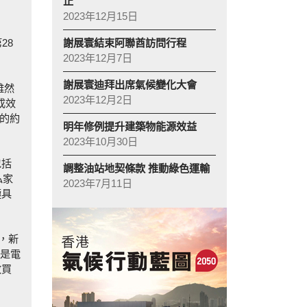
止
2023年12月15日
謝展寰結束阿聯酋訪問行程
28
2023年12月7日
謝展寰迪拜出席氣候變化大會
雖然
2023年12月2日
成效
盟的約
明年修例提升建築物能源效益
2023年10月30日
包括
調整油站地契條款 推動綠色運輸
私家
2023年7月11日
極具
，新
車是電
敢買