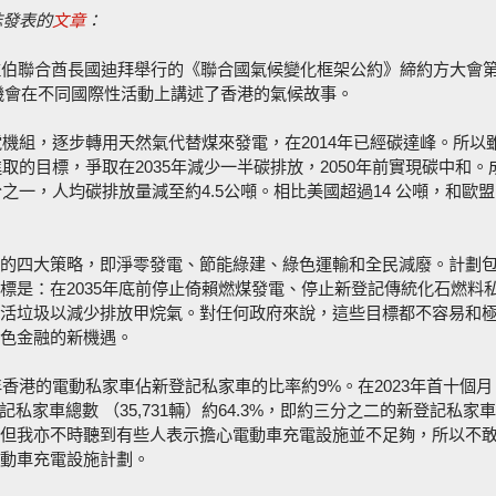
誌發表的
文章
：
拉伯聯合酋長國迪拜舉行的《聯合國氣候變化框架公約》締約方大會第
握機會在不同國際性活動上講述了香港的氣候故事。
電機組，逐步轉用天然氣代替煤來發電，在2014年已經碳達峰。所以
取的目標，爭取在2035年減少一半碳排放，2050年前實現碳中和。
之一，人均碳排放量減至約4.5公噸。相比美國超過14 公噸，和歐
的四大策略，即淨零發電、節能綠建、綠色運輸和全民減廢。計劃
標是：在2035年底前停止倚賴燃煤發電、停止新登記傳統化石燃料
活垃圾以減少排放甲烷氣。對任何政府來說，這些目標都不容易和
色金融的新機遇。
年香港的電動私家車佔新登記私家車的比率約9%。在2023年首十個月
記私家車總數 （35,731輛）約64.3%，即約三分之二的新登記私家
但我亦不時聽到有些人表示擔心電動車充電設施並不足夠，所以不
動車充電設施計劃。