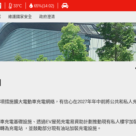
在
在
在
33°C
65%(14:02)
新
新
新
寫
維護國家安全
政府澄清
視
視
視
窗
窗
窗
開
開
開
啟
啟
啟
連
連
連
結
結
結
-
-
-
香
香
香
港
港
港
天
天
運
文
文
輸
台
台
署
個
網
網
網
頁
頁
頁
項措施擴大電動車充電網絡，有信心在2027年年中前將公共和私人
車充電基礎設施、透過EV屋苑充電易資助計劃推動現有私人樓宇加
轉為充電站 ，並鼓勵部分現有油站加裝充電設施。