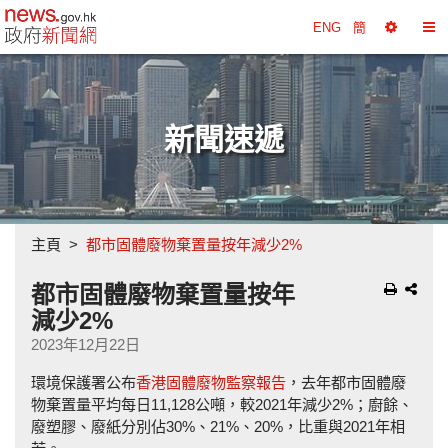
政府新聞網主頁
ENG
簡
選
切
擇
換
工
目
具
錄
新聞速遞
主頁
都市固體廢物棄置量按年減少2%
都市固體廢物棄置量按年
減少2%
2023年12月22日
環境保護署公布
香港固體廢物監察報告
，去年都市固體廢
物棄置量平均每日11,128公噸，較2021年減少2%；廚餘、
廢塑膠、廢紙分別佔30%、21%、20%，比重與2021年相