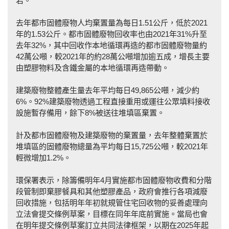
若。
去年都市固體廢物人均棄置量為每日1.51公斤，低於2021
年的1.53公斤。都市固體廢物回收率也由2021年31%升至
去年32%，其中回收作本地循環再造的都市固體廢物量約
42萬公噸，較2021年的約28萬公噸增加逾五成，增長主要
由塑膠物料及含鐵金屬的本地循環再造帶動。
建築廢物整體產生量去年平均每日49,865公噸，減少約
6%。92%建築廢物透過工程直接重用或運往公眾填料接收
設施暫存備用，餘下8%被送往堆填區棄置。
計及都市固體廢物及建築廢物的棄置量，去年整體棄置於
堆填區的固體廢物總量為平均每日15,725公噸，較2021年
輕微增加1.2%。
環保署表示，除籌備明年4月實施都市固體廢物收費和分階
段管制即棄膠餐具和其他塑膠產品，政府會推行各項減廢
回收措施，包括明年年初就規管住宅回收物的妥善處理向
立法會提交條例草案，目標在同年年底前實施。當局也會
在明年提交條例草案訂立共同法律框架，以期在2025年起