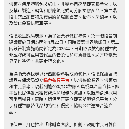
供應宣傳用塑膠包裝紙巾、非醫療用透明即棄膠手套；以
及禁止製造、銷售和供應氧化式可分解塑膠產品。第二階
段則禁止銷售和免費供應多環膠圈套、枱布、牙線棒，以
及禁止免費供應耳塞。
環境及生態局表示，為了讓業界做好準備，第一階段管制
建議實施日期為明年4月22日，同時響應世界地球日。第二
階段管制實施時間暫定為2025年，日期取決於有關種類的
非塑膠或可重用替代品的普及性和可負擔性。局方呼籲業
界早作準備，共建走塑文化。
為協助業界找尋以非塑膠物料製成的餐具，環境保護署聘
請品質保證局設立
綠色餐具平台
，以供餐飲業界、供應商
和市民參考，現載列逾400項非塑膠即棄餐具產品資料。該
平台也提供餐具租賃或清潔服務的資訊，以鼓勵食肆採用
可重用餐具。同時，環保署正建立即棄塑膠資訊平台，分
享各種塑膠替代品的特性和優劣，協助公眾選擇合適產
品。
環保署上月也推出「咪嘥盒食店」計劃，鼓勵市民培養自