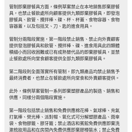
管制即棄膠餐具方面，條例草案禁止在本地銷售即棄膠餐
具，也禁止餐飲處所向顧客提供九類即棄膠餐具，即發泡
膠餐具、飲管、攪拌棒、碟、杯、杯蓋、食物容器、食物
容器蓋，以及包括叉、刀、匙的進食用具。
管制分兩階段實施，第一階段禁止銷售、禁止向外賣顧客
提供發泡膠餐具和飲管、攪拌棒、碟、進食用具此四類體
積細小而回收困難或已有成熟替代品的即棄膠餐具，並禁
止餐飲處所向堂食顧客提供全部九類即棄膠餐具。
第二階段則全面落實所有管制，即九類產品均禁止銷售予
最終消費者，也禁止在餐飲處所向堂食和外賣顧客提供。
此外，條例草案管制一系列即棄塑膠產品的製造、銷售和
供應，同樣分兩個階段實施。
第一階段包括禁止銷售和免費供應棉花棒、氣球棒、充氣
打氣棒、熒光棒、派對帽、氧化式可分解塑膠產品、雨傘
袋、食物膠籤、膠牙籤；禁止酒店和賓館免費供應即棄洗
漱梳妝用品和在房間內免費供應即棄膠樽裝水；禁止免費