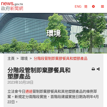
政府新聞網主頁
ENG
簡
選
切
擇
換
工
目
具
錄
環境
主頁
環境
分階段管制即棄膠餐具和塑膠產品
分階段管制即棄膠餐具和
塑膠產品
2023年10月18日
立法會今日
通過
管制即棄膠餐具和其他塑膠產品的條例草
案。新規定分兩階段實施，首階段建議實施日期為明年4月
22日。