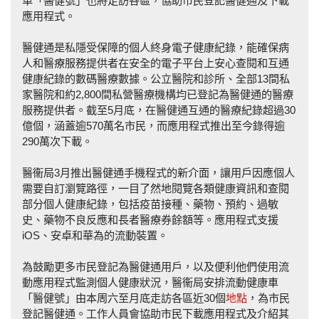
車「醫健號」也將走訪各區，協助市民登記醫健通及下載
應用程式。
醫健通是私隱受保障的個人終身電子健康紀錄，能確保病
人和醫療服務提供者在安全的電子平台上安心查閱和互通
健康紀錄的數碼醫療數據。公立醫院和診所、全部13間私
家醫院和約2,800間私營醫療機構均已登記為醫健通的醫療
服務提供者。截至5月底，在醫健通互通的醫療紀錄超過30
億個，涵蓋逾570萬名市民，而應用程式推出至今錄得逾
290萬次下載。
醫衞局3月推出醫健通手機程式的新介面，讓用戶因應個人
需要自訂瀏覽路徑，一目了然地閱覽各類健康資訊和查閱
部分個人健康紀錄，包括疫苗接種、藥物、預約、過敏
史、藥物不良反應和長者醫療券餘額等。應用程式支援
iOS、安卓和華為的流動裝置。
為鼓勵更多市民登記為醫健通用戶，以及便利他們使用流
動應用程式監測個人健康狀況，醫衞局安排流動健康車
「醫健號」由本周六至月底走訪各區近30個
地點
，為市民
登記醫健通。工作人員會協助市民下載應用程式及介紹其