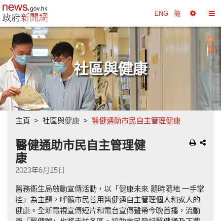
政府新聞網主頁
ENG
簡
選
切
擇
換
工
目
具
錄
社區與健康
主頁
社區與健康
醫健通助市民自主管理健康
醫健通助市民自主管理健
康
2023年6月15日
醫務衞生局啟動宣傳活動，以「健康未來 隨時隨地 一手掌
控」為主題，呼籲市民善用醫健通自主管理個人和家人的
健康。全新電視宣傳短片和電台宣傳聲帶今晚首播，流動