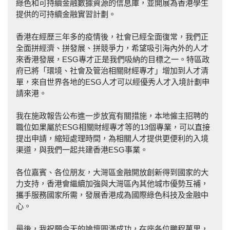
綠色和可持續金融數據資源的信息庫，並開展為香港學生
提供的可持續金融實習計劃。
香港在經歷三年多的疫情後，社會已經全面復常，我們正
全面拼經濟、拼發展、拼競爭力，希望吸引海內外的人才
來香港發展，ESG專才正是我們吸納的目標之一。特區政
府已將「環境、社會及管治相關財經專才」增加到人才清
單，來自世界各地的ESG人才可以經優秀人才入境計劃申
請來港。
我在施政報告公布進一步放寬有關措施，本地僱主招聘的
職位如果屬於ESG相關財經專才等的13個專業，可以直接
提出申請，縮短處理時間，為相關人才提供更便利的入境
渠道，與我們一起共建香港ESG事業。
各位嘉賓、各位朋友，大灣區金融開放創新得到國家的大
力支持，香港會繼續加強與大灣區內其他城市優勢互補，
攜手服務國家所需，發展香港成為國際綠色科技及金融中
心。
最後，我祝願今天的論壇圓滿成功，在座各位鵬程萬里，