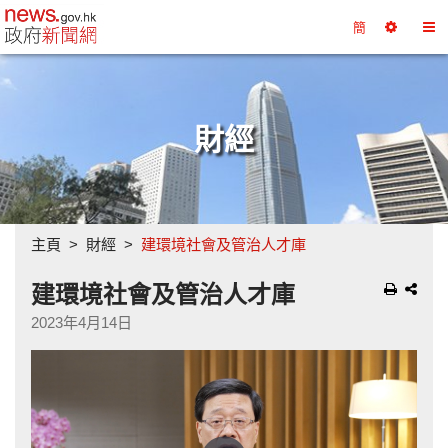
政府新聞網主頁
簡
選
切
擇
換
工
目
具
錄
財經
主頁
財經
建環境社會及管治人才庫
建環境社會及管治人才庫
2023年4月14日