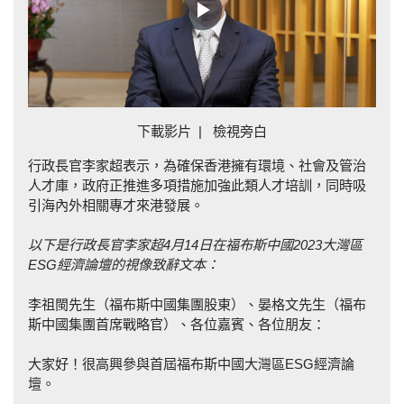
Play
Video
下載影片
|
檢視旁白
行政長官李家超表示，為確保香港擁有環境、社會及管治
人才庫，政府正推進多項措施加強此類人才培訓，同時吸
引海內外相關專才來港發展。
以下是行政長官李家超
4
月
14
日在福布斯中國
2023
大灣區
ESG
經濟論壇的視像致辭
文本
：
李祖閩先生（福布斯中國集團股東）、晏格文先生（福布
斯中國集團首席戰略官）、各位嘉賓、各位朋友：
大家好！很高興參與首屆福布斯中國大灣區ESG經濟論
壇。