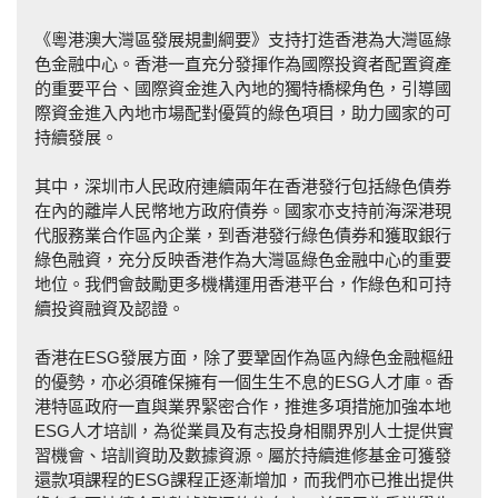
《粵港澳大灣區發展規劃綱要》支持打造香港為大灣區綠
色金融中心。香港一直充分發揮作為國際投資者配置資產
的重要平台、國際資金進入內地的獨特橋樑角色，引導國
際資金進入內地市場配對優質的綠色項目，助力國家的可
持續發展。
其中，深圳市人民政府連續兩年在香港發行包括綠色債券
在內的離岸人民幣地方政府債券。國家亦支持前海深港現
代服務業合作區內企業，到香港發行綠色債券和獲取銀行
綠色融資，充分反映香港作為大灣區綠色金融中心的重要
地位。我們會鼓勵更多機構運用香港平台，作綠色和可持
續投資融資及認證。
香港在ESG發展方面，除了要鞏固作為區內綠色金融樞紐
的優勢，亦必須確保擁有一個生生不息的ESG人才庫。香
港特區政府一直與業界緊密合作，推進多項措施加強本地
ESG人才培訓，為從業員及有志投身相關界別人士提供實
習機會、培訓資助及數據資源。屬於持續進修基金可獲發
還款項課程的ESG課程正逐漸增加，而我們亦已推出提供