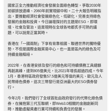
國家正全力推動經濟社會發展全面綠色轉型，爭取2030年
前碳排放達峰、2060年前實現碳中和。二十大報告明確指
出，要推動經濟社會發展綠色化、低碳化，完善支持綠色
發展的金融和投資。今日論壇探討的主題是ESG，即環
境、社會及管治，這是現時在全球各地都炙手可熱的議
題，可以說是正當其時。
香港在「一國兩制」下享有背靠祖國、聯通世界的獨特優
勢，不但是國際金融貿易中心，也一直是區內的綠色及可
持續金融樞紐。
2022年，在香港安排及發行的綠色和可持續債務工具總額
再創高峰，達到805億美元，比2021年增長超過四成。今年
1月，香港特區政府發售57.5億美元等值的美元、歐元及人
民幣綠色債券，這次三幣發行是亞洲最大的ESG債券發
行。
今年2月，我們發行了全球首批由政府發行的代幣化綠色債
券，在擁抱第三代互聯網，即Web3.0相關的金融創新同
時，推動虛擬資產行業可持續和負責任的發展。