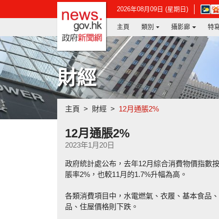
政府新聞網主頁
在
2026年08月09日 (星期日)
新
主頁
類別
攝影廊
特
視
窗
開
啟
連
財經
結
-
香
港
主頁
財經
12月通脹2%
天
文
台
12月通脹2%
網
2023年1月20日
頁
政府統計處公布，去年12月綜合消費物價指數按
脹率2%，也較11月的1.7%升幅為高。
各類消費項目中，水電燃氣、衣履、基本食品、
品、住屋價格則下跌。