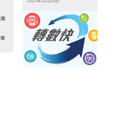
2022年12月20日
衣履
升壓