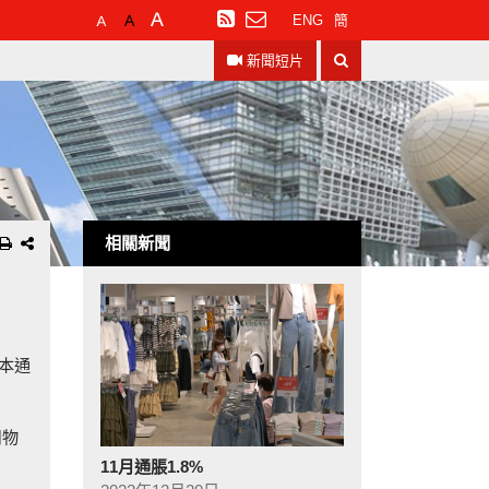
預
較
最
訂
ENG
簡
設
大
大
閱
搜
字
的
的
RSS
新聞短片
尋
體
字
字
大
體
體
小
相關新聞
基本通
用物
11月通脹1.8%