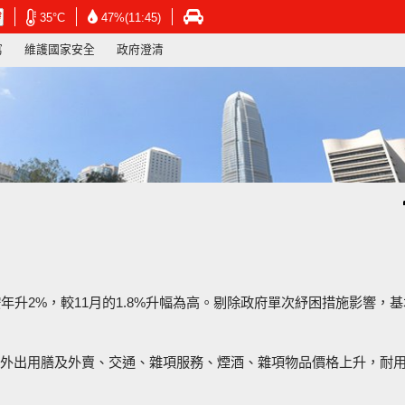
在
在
在
35°C
47%(11:45)
新
新
新
寫
維護國家安全
政府澄清
視
視
視
窗
窗
窗
開
開
開
啟
啟
啟
連
連
連
結
結
結
-
-
-
香
香
香
港
港
港
天
天
運
文
文
輸
台
台
署
網
網
網
頁
頁
頁
年升2%，較11月的1.8%升幅為高。剔除政府單次紓困措施影響，
外出用膳及外賣、交通、雜項服務、煙酒、雜項物品價格上升，耐