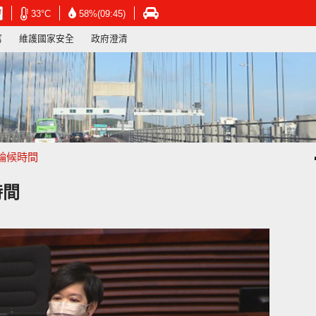
在
在
在
33°C
58%(09:45)
新
新
新
寫
維護國家安全
政府澄清
視
視
視
窗
窗
窗
開
開
開
啟
啟
啟
連
連
連
結
結
結
-
-
-
香
香
香
港
港
港
輪候時間
天
天
運
文
文
輸
台
台
署
時間
網
網
網
頁
頁
頁