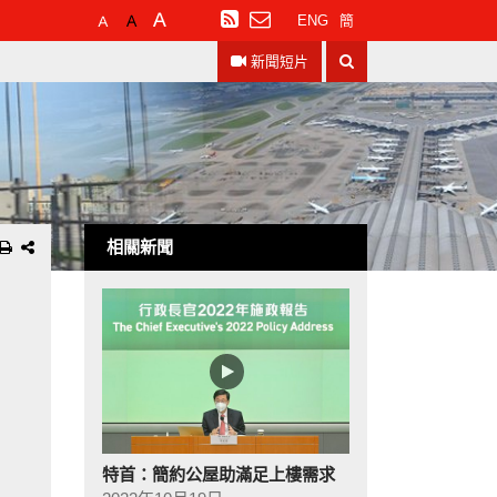
預
較
最
訂
ENG
簡
設
大
大
閱
搜
字
的
的
RSS
新聞短片
尋
體
字
字
大
體
體
小
相關新聞
特首：簡約公屋助滿足上樓需求