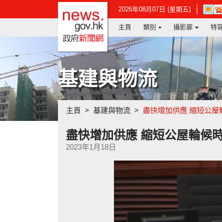
政府新聞網主頁
在
2026年08月07日 (星期五)
新
主頁
類別
攝影廊
特
視
窗
開
啟
連
基建與物流
結
-
香
港
主頁
基建與物流
盡快增加供應 縮短公屋
天
文
台
盡快增加供應 縮短公屋輪候
網
2023年1月18日
頁