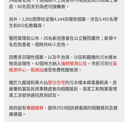
24間安老院、十間殘疾人士院舍共70名院友和13名員工染
疫，82名院友列為密切接觸者。
另外，1,091間學校呈報4,144宗陽性個案，涉及3,491名學
生和653名教職員。
醫院管理局公布，25名新冠患者在公立醫院離世；新增十
名危殆患者，現時共80人危殆。
因應多宗陽性個案，以及牛池灣、沙田和觀塘的污水樣本
檢測呈陽性，42個地方納入
強制檢測公告
。市民可到
社區
檢測中心、檢測站
接受免費核酸檢測。
鑑於九龍城和黃大仙
部分住宅
的污水樣本病毒量較高，房
屋署和當區民政事務處會向相關居民、清潔工和物業管理
員工派發快速抗原測試包。
政府設有
專題網頁
，提供2019冠狀病毒病的相關資訊及健
康建議。