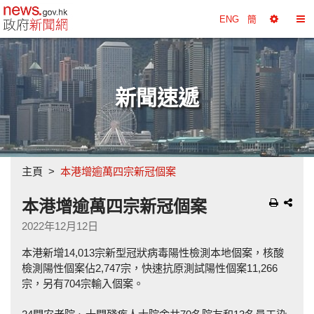
政府新聞網主頁
ENG
簡
選
切
擇
換
工
目
具
錄
新聞速遞
主頁
本港增逾萬四宗新冠個案
本港增逾萬四宗新冠個案
2022年12月12日
本港新增14,013宗新型冠狀病毒陽性檢測本地個案，核酸
檢測陽性個案佔2,747宗，快速抗原測試陽性個案11,266
宗，另有704宗輸入個案。