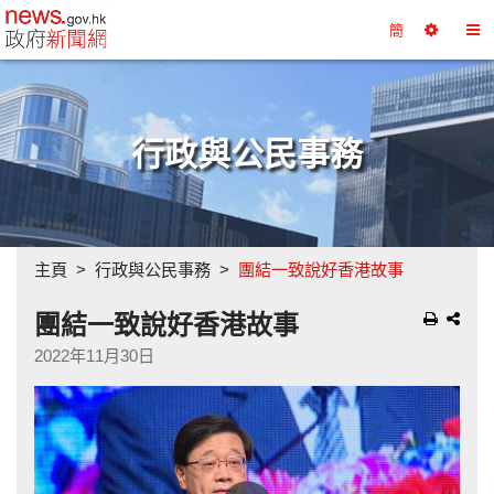
政府新聞網主頁
簡
選
切
擇
換
工
目
具
錄
行政與公民事務
主頁
行政與公民事務
團結一致說好香港故事
團結一致說好香港故事
2022年11月30日