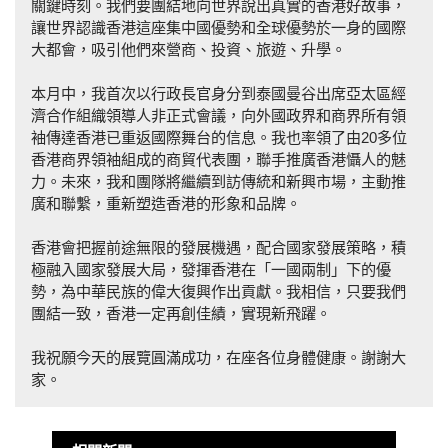
關鍵時刻。我們要團結地向世界說出真實的香港好故事，
讓世界認識香港這座集中國優勢和全球優勢於一身的國際
大都會，吸引他們來營商、投資、旅遊、升學。
本月中，我首次以行政長官身分到泰國曼谷出席亞太區經
濟合作組織領導人非正式會議，向外國政界和商界所有領
袖傳達香港已重返國際舞台的信息。我也率領了由20多位
香港商界領袖組成的商貿代表團，聯手推廣香港懾人的魅
力。未來，我和團隊將繼續到訪傳統和新興市場，主動推
廣和聯繫，重新塑造香港的形象和品牌。
香港會把握前途無限的發展機遇，配合國家發展策略，積
極融入國家發展大局，發揮香港在「一國兩制」下的優
勢，為中華民族的偉大復興作出貢獻。我相信，只要我們
團結一致，香港一定再創佳績，實現新飛躍。
我祝願今天的展覽圓滿成功，在座各位身體健康。謝謝大
家。