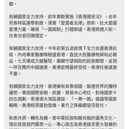
關。
有賴國家全力支持，前年果斷實施《香港國安法》，去年
完善特區選舉制度，落實「愛國者治港」原則，壯大愛國
愛港力量，確保「一國兩制」行穩致遠，香港政通人和，
社會治安回復穩定。
有賴國家全力支持，今年初第五波疫情下全力支援香港抗
疫，內地專家醫療隊馳援香港，直送大批醫療物資和必需
品，七天建成方艙醫院，盡顯守望相助的民族關懷，呈現
一呼百應的中國速度，香港疫情最終受控，香港社會感激
不盡。
有賴國家全力支持，香港擁有背靠祖國、聯通世界的獨特
優勢，鞏固國際金融、航運、貿易中心地位，對接國家十
四五規劃、粵港澳大灣區建設、「一帶一路」倡議等國家
戰略，香港經濟蓬勃發展，東方之珠繼續發亮發光。
和衷共濟，轉危為機，是中華民族和睦共融的優秀文化。
現在就是我們萬眾一心、專心致志為香港謀求更大發展的