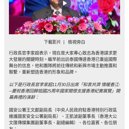
Play
Video
下載影片
|
檢視旁白
行政長官李家超表示，現在是大家專心致志為香港謀求更
大發展的關鍵時刻。繼早前出訪泰國傳達香港已重返國際
舞台的信息，他和團隊將前往傳統和新興市場主動推廣和
聯繫，重新塑造香港的形象和品牌。
以下是行政長官李家超
11
月
30
日出席「和衷共濟
情暖香江
-
--
慶祝香港回歸祖國
25
周年國家關懷支援香港紀實展覽」開
幕典禮的
演
辭：
國安公署王文獻副局長（中央人民政府駐香港特別行政區
維護國家安全公署副局長）、王凱波副董事長（香港大公
文匯傳媒集團副董事長、副總編輯）、各位嘉賓、各位朋
友：