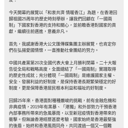
今天開幕的展覽以「和衷共濟 情暖香江」為題，在香港回
歸祖國25周年的歷史時刻舉辦，讓我們回顧在「一國兩
制」下國家對香港的支持和關心，並前瞻香港對國家的貢
獻，繼續往前邁進，意義非凡。
首先，我感謝香港大公文匯傳媒集團主辦展覽，也肯定你
們在弘揚愛國情懷，一直推動社會團結的努力。
中國共產黨第20次全國代表大會上月勝利閉幕。二十大報
告從全局和戰略高度，全面總結了「一國兩制」實踐取得
的歷史性成就；充分體現「一國兩制」是維護國家主權、
安全、發展利益的好制度，是保持香港長期繁榮穩定的好
制度，更是保障香港居民根本利益和福祉的好制度。
回歸25年來，香港面對種種嚴峻的挑戰，前有金融危機和
非典疫情，2019年有黑暴、「港獨」和外部勢力干預香港
內部事務所帶來的急風暴雨，以至新冠疫情對香港帶來的
衝擊。但無論香港經歷甚麼考驗，國家始終是香港最堅強
的後盾，始終和香港風雨同舟，共同渡過一個又一個難