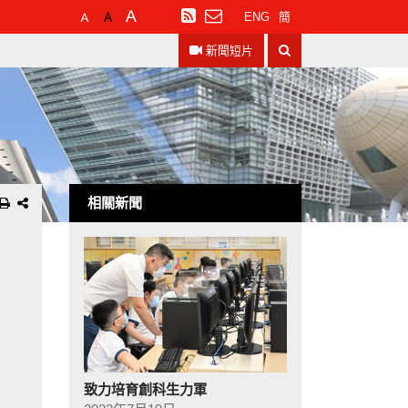
預
較
最
訂
ENG
簡
設
大
大
閱
搜
字
的
的
RSS
新聞短片
尋
體
字
字
大
體
體
小
相關新聞
致力培育創科生力軍