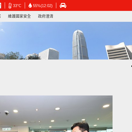
在
在
在
33°C
55%(12:02)
新
新
新
寫
維護國家安全
政府澄清
視
視
視
窗
窗
窗
開
開
開
啟
啟
啟
連
連
連
結
結
結
-
-
-
香
香
香
港
港
港
天
天
運
文
文
輸
台
台
署
網
網
網
頁
頁
頁