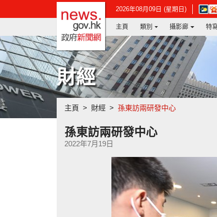
政府新聞網主頁
在
2026年08月09日 (星期日)
新
主頁
類別
攝影廊
特
視
窗
開
啟
連
財經
結
-
香
港
主頁
財經
孫東訪兩研發中心
天
文
台
孫東訪兩研發中心
網
2022年7月19日
頁