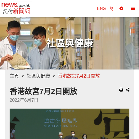
政府新聞網主頁
ENG
簡
選
切
擇
換
工
目
具
錄
社區與健康
主頁
社區與健康
香港故宮7月2日開放
香港故宮7月2日開放
2022年6月7日