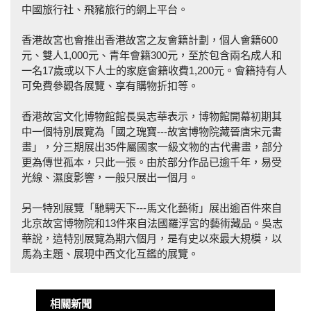
中國旅行社、飛豬旅行的網上平台。
香港故宮也會推出香港故宮之友會籍計劃，個人會籍600
元、雙人1,000元、青年會籍300元，至於包含兩名成人和
一名17歲或以下人士的家庭會籍收費1,200元。會籍持有人
可免費參觀各展覽、享有購物折扣等。
香港故宮文化博物館館長吳志華表示，博物館開幕初期其
中一個特別展覽為「國之瑰寶---故宮博物院藏晉唐宋元書
畫」，分三期展出35件屬國家一級文物的古代書畫，部分
更為傳世孤本，只此一張。由於部分作品已逾千年，易受
光線、濕度影響，一般只展出一個月。
另一特別展覽「馳騁天下---馬文化藝術」展出逾百件來自
北京故宮博物院和13件來自法國羅浮宮的藝術藏品。吳志
華說，這特別展覽為期六個月，是有史以來最大規模，以
馬為主題、展現中西文化互鑑的展覽。
相關新聞