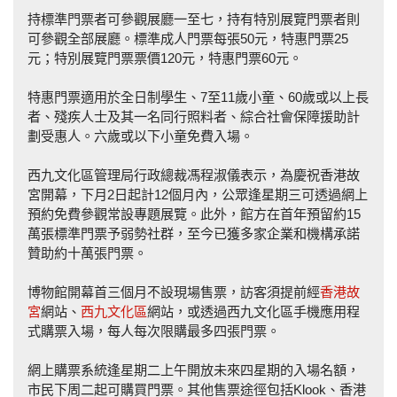
持標準門票者可參觀展廳一至七，持有特別展覽門票者則
可參觀全部展廳。標準成人門票每張50元，特惠門票25
元；特別展覽門票票價120元，特惠門票60元。
特惠門票適用於全日制學生、7至11歲小童、60歲或以上長
者、殘疾人士及其一名同行照料者、綜合社會保障援助計
劃受惠人。六歲或以下小童免費入場。
西九文化區管理局行政總裁馮程淑儀表示，為慶祝香港故
宮開幕，下月2日起計12個月內，公眾逢星期三可透過網上
預約免費參觀常設專題展覽。此外，館方在首年預留約15
萬張標準門票予弱勢社群，至今已獲多家企業和機構承諾
贊助約十萬張門票。
博物館開幕首三個月不設現場售票，訪客須提前經
香港故
宮
網站、
西九文化區
網站，或透過西九文化區手機應用程
式購票入場，每人每次限購最多四張門票。
網上購票系統逢星期二上午開放未來四星期的入場名額，
市民下周二起可購買門票。其他售票途徑包括Klook、香港