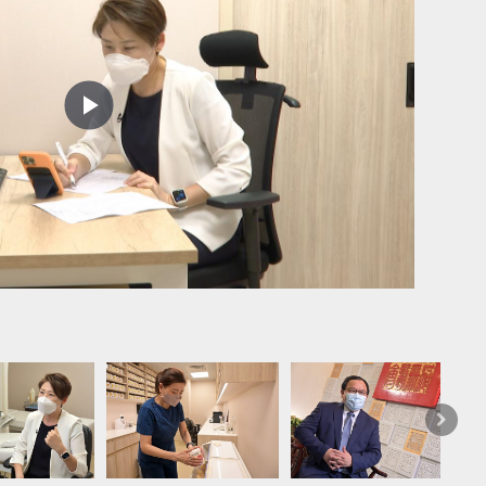
Play
Video
視像問
下
一
篇