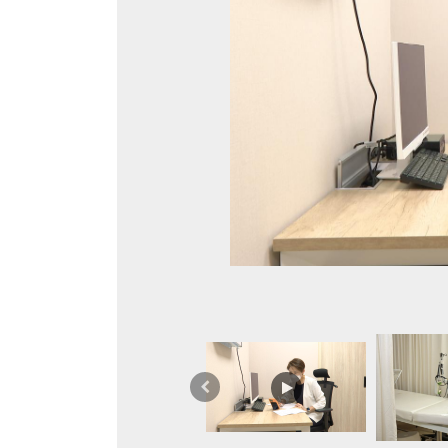
上
一
篇