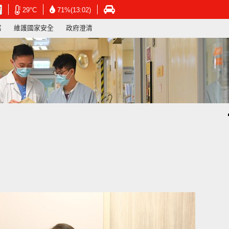
在
在
在
29°C
71%(13:02)
新
新
新
寫
維護國家安全
政府澄清
視
視
視
窗
窗
窗
開
開
開
啟
啟
啟
連
連
連
結
結
結
-
-
-
香
香
香
港
港
港
天
天
運
文
文
輸
台
台
署
網
網
網
頁
頁
頁