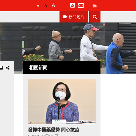
預
較
最
訂
簡
設
大
大
閱
搜
字
的
的
RSS
新聞短片
尋
體
字
字
大
體
體
小
相關新聞
發揮中醫藥優勢 同心抗疫