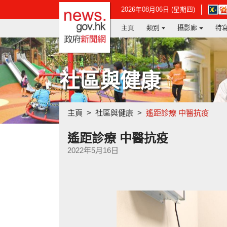
政府新聞網主頁
在
2026年08月06日 (星期四)
新
主頁
類別
攝影廊
特
視
窗
開
啟
連
社區與健康
結
-
香
港
主頁
社區與健康
遙距診療 中醫抗疫
天
文
台
遙距診療 中醫抗疫
網
2022年5月16日
頁