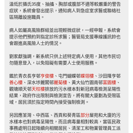
溫低於攝氏35度、抽搐、胸部或腹部不適等較嚴重的警告
症狀，系統會發出提示，通知病人到急症室求醫或聯絡社
區隔離設施職員。
病人如屬高風險群組並出現輕微症狀，一經申報，系統會
提示他們預約到指定診所求醫；醫管局支援專線護訊鈴也
會跟進高風險人士的情況。
劉家獻強調，新系統只供上述特定病人使用，其他市民切
勿隨意登入，以免阻礙有需要人士使用服務。
鑑於青衣長亨邨
亨俊樓
、屯門蝴蝶邨
蝶翎樓
、沙田隆亨邨
善心樓
、深水埗麗閣邨
麗菊樓
、黃大仙竹園南邨
富園樓
、
觀塘順天邨
天柱樓
排放的污水樣本對新冠病毒檢測呈陽性
結果，政府作出限制與檢測宣告，將有關大廈劃為受限區
域，居民須於指定時間內接受強制檢測。
另因應荃灣、中西區、西貢和葵青區
部分
屋苑和大廈的污
水樣本也對病毒呈陽性，而且病毒量相對較高，當區民政
事務處明日起陸續向相關居民、清潔工和物業管理員工派