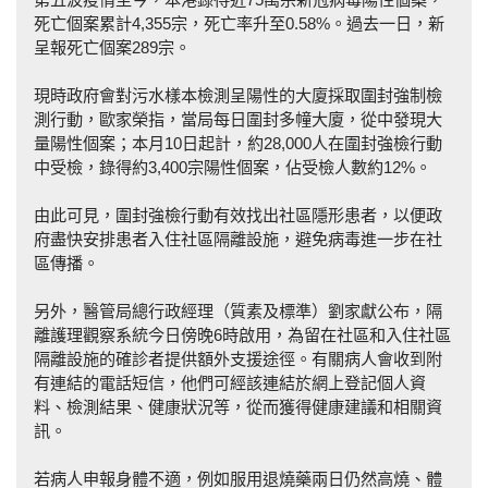
死亡個案累計4,355宗，死亡率升至0.58%。過去一日，新
呈報死亡個案289宗。
現時政府會對污水樣本檢測呈陽性的大廈採取圍封強制檢
測行動，歐家榮指，當局每日圍封多幢大廈，從中發現大
量陽性個案；本月10日起計，約28,000人在圍封強檢行動
中受檢，錄得約3,400宗陽性個案，佔受檢人數約12%。
由此可見，圍封強檢行動有效找出社區隱形患者，以便政
府盡快安排患者入住社區隔離設施，避免病毒進一步在社
區傳播。
另外，醫管局總行政經理（質素及標準）劉家獻公布，隔
離護理觀察系統今日傍晚6時啟用，為留在社區和入住社區
隔離設施的確診者提供額外支援途徑。有關病人會收到附
有連結的電話短信，他們可經該連結於網上登記個人資
料、檢測結果、健康狀況等，從而獲得健康建議和相關資
訊。
若病人申報身體不適，例如服用退燒藥兩日仍然高燒、體