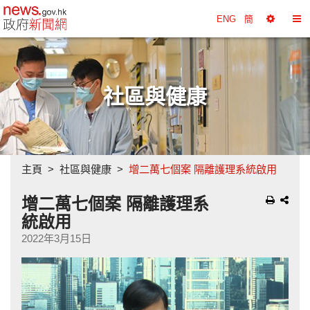
政府新聞網主頁
ENG
簡
選
切
擇
換
工
目
具
錄
社區與健康
主頁
社區與健康
增二萬七個案 隔離護理系統啟用
增二萬七個案 隔離護理系
統啟用
2022年3月15日