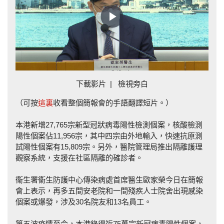
Play
Video
下載影片
|
檢視旁白
（可按
這裏
收看整個簡報會的手語翻譯短片。）
本港新增27,765宗新型冠狀病毒陽性檢測個案，核酸檢測
陽性個案佔11,956宗，其中四宗由外地輸入，快速抗原測
試陽性個案有15,809宗。另外，醫院管理局推出隔離護理
觀察系統，支援在社區隔離的確診者。
衞生署衞生防護中心傳染病處首席醫生歐家榮今日在簡報
會上表示，再多五間安老院和一間殘疾人士院舍出現感染
個案或爆發，涉及30名院友和13名員工。
第五波疫情至今，本港錄得近75萬宗新冠病毒陽性個案，