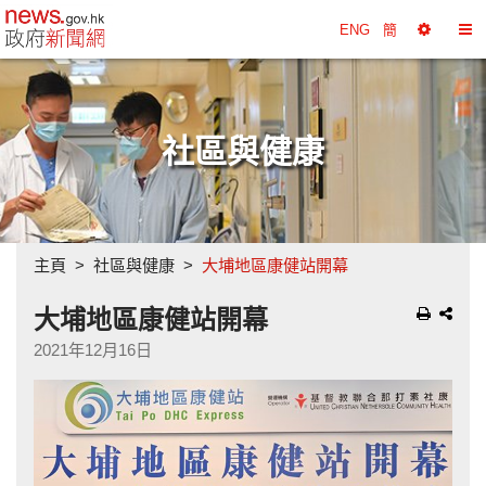
政府新聞網主頁
ENG
簡
選
切
擇
換
工
目
具
錄
社區與健康
主頁
社區與健康
大埔地區康健站開幕
大埔地區康健站開幕
2021年12月16日