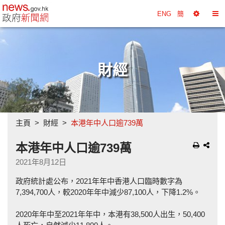
政府新聞網主頁
ENG
簡
選
切
擇
換
工
目
具
錄
財經
主頁
財經
本港年中人口逾739萬
本港年中人口逾739萬
2021年8月12日
政府統計處公布，2021年年中香港人口臨時數字為
7,394,700人，較2020年年中減少87,100人，下降1.2%。
2020年年中至2021年年中，本港有38,500人出生，50,400