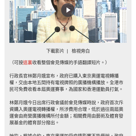
Play
Video
下載影片
|
檢視旁白
（可按
這裏
收看整個會見傳媒的手語翻譯短片。）
行政長官林鄭月娥宣布，政府已購入東京奧運電視轉播
權，交由本地五間持有電視牌照的廣播機構播放。全港市
民可免費收看本屆奧運賽事，為國家和香港運動員打氣。
林鄭月娥今日出席行政會議前會見傳媒時說，政府首次斥
資購入奧運電視轉播權，所涉費用合理，低於過往兩屆奧
運會由商營廣播機構所付金額；相關費用由藝術及體育發
展基金的體育部分撥出。
她指，根據合約，東京奧運如受疫情影響不能舉辦，政府