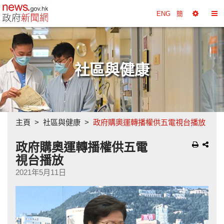
政府新聞網主頁
ENG
簡
選
切
擇
換
工
目
具
錄
社區與健康
主頁
社區與健康
政府購奧運轉播權供五電視台播放
政府購奧運轉播權供五電
視台播放
2021年5月11日