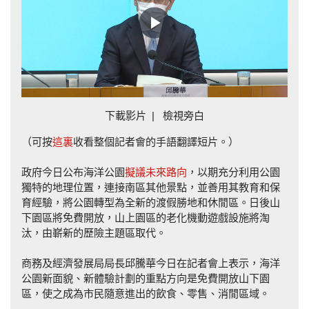
Play
Video
下載影片
|
檢視旁白
（可按
這裏
收看整個記者會的手語翻譯短片。）
政府今日公布海洋公園
擬議未來路向
，以期充分利用公園
獨特的地理位置，連接南區其他景點，並善用其教育和保
育經驗，將公園轉型為全新的渡假勝地和休閒區。日後山
下園區將免費開放，山上園區的老化機動遊戲設施將淘
汰，由嶄新的歷險主題區取代。
商務及經濟發展局局長邱騰華今日在記者會上表示，海洋
公園新面貌、新體驗計劃的重點方向是免費開放山下園
區，使之成為市民隨意進出的飲食、零售、消閒區域。