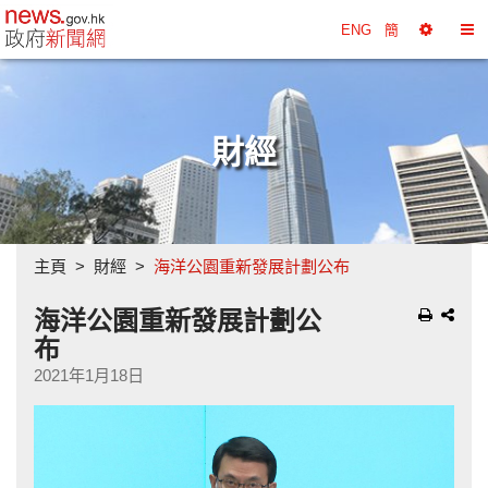
政府新聞網主頁
ENG
簡
選
切
擇
換
工
目
具
錄
財經
主頁
財經
海洋公園重新發展計劃公布
海洋公園重新發展計劃公
布
2021年1月18日