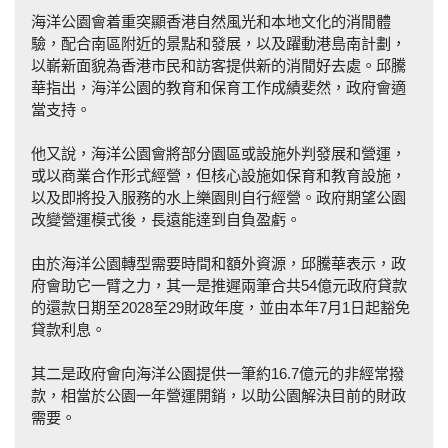
海洋公園會着重突顯香港自然風光和本地文化的消閒體
驗，配合南區附近的景點和發展，以及躍動港島南計劃，
以嶄新面貌為香港市民和訪客提供新的消閒好去處。邱騰
華指出，海洋公園的教育和保育工作成績斐然，政府會適
當支持。
他又說，海洋公園會將部分園區或設施外判發展和營運，
或以商業合作形式經營，但核心設施如保育和教育設施，
以及即將投入服務的水上樂園則自行經營。政府期望公園
改變營運模式後，長遠能達到自負盈虧。
由於海洋公園轉型需要時間和額外資源，邱騰華表示，政
府會助它一臂之力，其一是推遲兩筆合共54億元政府貸款
的還款日期至2028至29財政年度，並由本年7月1日起豁免
貸款利息。
其二是政府會向海洋公園提供一筆約16.7億元的非經常撥
款，相當於公園一年營運開銷，以助公園解決目前的財政
需要。