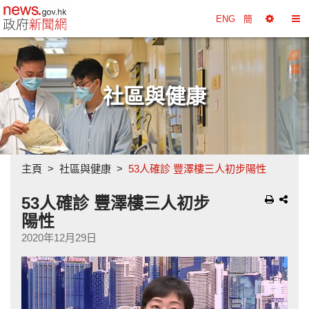
政府新聞網主頁
ENG
簡
選
切
擇
換
工
目
具
錄
社區與健康
主頁
社區與健康
53人確診 豐澤樓三人初步陽性
53人確診 豐澤樓三人初步
陽性
2020年12月29日