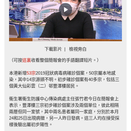
Play
Video
下載影片
|
檢視旁白
（可按
這裏
收看整個簡報會的手語翻譯短片。）
本港新增
53宗
2019冠狀病毒病確診個案，50宗屬本地感
染，其中14宗源頭不明。初步確診個案有40多宗，包括三
個黃大仙彩雲（二）邨豐澤樓居民。
衞生署衞生防護中心傳染病處主任張竹君今日在簡報會上
表示，豐澤樓三宗初步確診個案涉及兩個單位，彼此相隔
兩層但同一室號，其中兩名患者屬同一家庭，分別於本月
24和25日出現病徵，另一人昨日發病。這三人均在接受採
樣後驗出屬初步陽性。