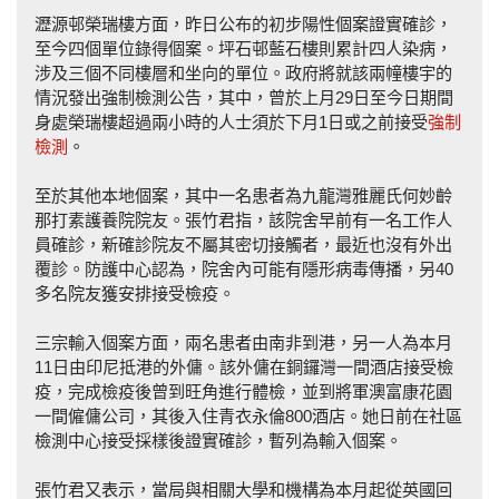
瀝源邨榮瑞樓方面，昨日公布的初步陽性個案證實確診，
至今四個單位錄得個案。坪石邨藍石樓則累計四人染病，
涉及三個不同樓層和坐向的單位。政府將就該兩幢樓宇的
情況發出強制檢測公告，其中，曾於上月29日至今日期間
身處榮瑞樓超過兩小時的人士須於下月1日或之前接受
強制
檢測
。
至於其他本地個案，其中一名患者為九龍灣雅麗氏何妙齡
那打素護養院院友。張竹君指，該院舍早前有一名工作人
員確診，新確診院友不屬其密切接觸者，最近也沒有外出
覆診。防護中心認為，院舍內可能有隱形病毒傳播，另40
多名院友獲安排接受檢疫。
三宗輸入個案方面，兩名患者由南非到港，另一人為本月
11日由印尼抵港的外傭。該外傭在銅鑼灣一間酒店接受檢
疫，完成檢疫後曾到旺角進行體檢，並到將軍澳富康花園
一間僱傭公司，其後入住青衣永倫800酒店。她日前在社區
檢測中心接受採樣後證實確診，暫列為輸入個案。
張竹君又表示，當局與相關大學和機構為本月起從英國回