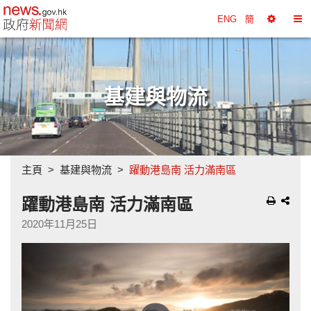
政府新聞網主頁
ENG
簡
選
切
擇
換
工
目
具
錄
基建與物流
主頁
基建與物流
躍動港島南 活力滿南區
躍動港島南 活力滿南區
2020年11月25日