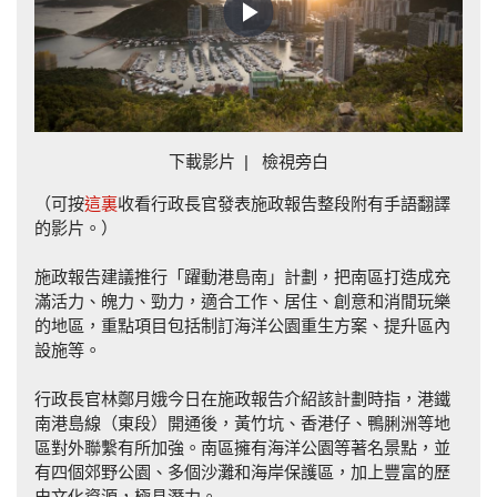
Play
Video
下載影片
|
檢視旁白
（可按
這裏
收看行政長官發表施政報告整段附有手語翻譯
的影片。）
施政報告建議推行「躍動港島南」計劃，把南區打造成充
滿活力、魄力、勁力，適合工作、居住、創意和消閒玩樂
的地區，重點項目包括制訂海洋公園重生方案、提升區內
設施等。
行政長官林鄭月娥今日在施政報告介紹該計劃時指，港鐵
南港島線（東段）開通後，黃竹坑、香港仔、鴨脷洲等地
區對外聯繫有所加強。南區擁有海洋公園等著名景點，並
有四個郊野公園、多個沙灘和海岸保護區，加上豐富的歷
史文化資源，極具潛力。