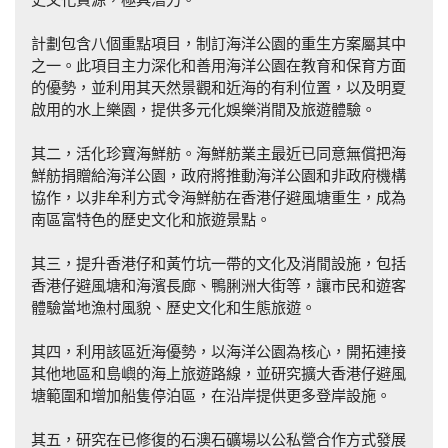
計劃包含八個重點項目，制訂海洋公園的重生方案屬其中
之一。此項目主力深化和善用海洋公園在教育和保育方面
的優勢，並利用其天然景觀和近海的有利位置，以及明夏
啟用的水上樂園，提供多元化娛樂消閒及旅遊體驗。
其二，活化珍寶海鮮舫。海鮮舫業主最近已同意無償把海
鮮舫捐贈給海洋公園，政府將推動海洋公園和非政府機構
協作，以非牟利方式令海鮮舫在香港仔避風塘重生，成為
南區富特色的歷史文化和旅遊景點。
其三，提升香港仔和黃竹坑一帶的文化及消閒設施，包括
香港仔避風塘和海濱長廊、鴨脷洲大街等，讓市民和遊客
體驗當地漁村風貌、歷史文化和生態旅遊。
其四，利用該區近海優勢，以海洋公園為核心，開拓連接
其他地區和島嶼的海上旅遊路線，並研究擴大香港仔避風
塘範圍和增加船隻停泊區，在沿岸提供更多登岸設施。
其五，研究在已修復的石澳石礦場以公私營合作方式發展