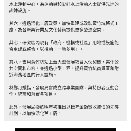
水上運動中心，為運動員和愛好水上活動人士提供先進的
訓練設施。
其六，透過活化工廈政策，加快重建或改裝黃竹坑舊式工
廈，為各新興行業及文化藝術提供更多營運空間。
其七，研究區內現有「政府、機構或社區」用地或設施能
否重建或整合，以推動「一地多用」。
其八，善用黃竹坑站上蓋大型發展項目入伙契機，美化公
共空間和市容，並透過小型工程，提升黃竹坑商貿區和附
近海濱地區的行人設施。
林鄭月娥指，發展局會成立跨專業團隊，與持份者互動合
作，統籌和落實各項目。
此外，發展局擬於明年初推出以標準金額徵收補價的先導
計劃，以加快活化舊工廈。