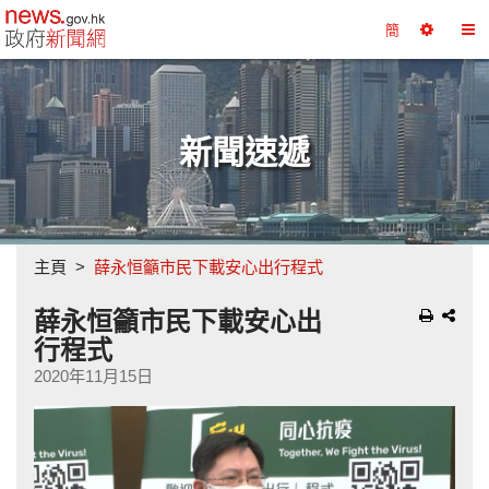
政府新聞網主頁
簡
選
切
擇
換
工
目
具
錄
新聞速遞
主頁
薛永恒籲市民下載安心出行程式
薛永恒籲市民下載安心出
行程式
2020年11月15日