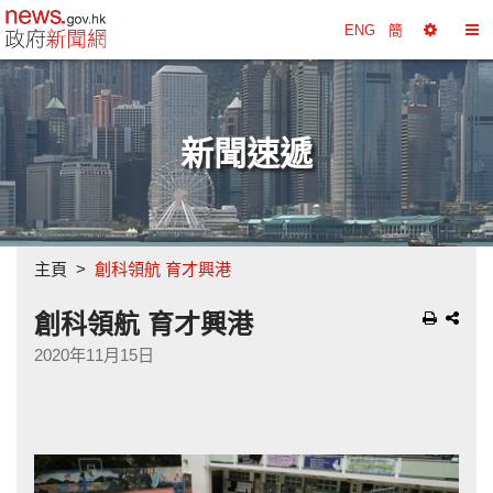
政府新聞網主頁
ENG
簡
選
切
擇
換
工
目
具
錄
新聞速遞
主頁
創科領航 育才興港
創科領航 育才興港
2020年11月15日