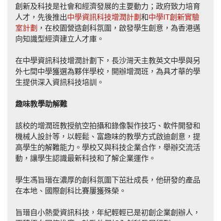
創新及科技是社會和經濟發展的主要動力；政府致力培育
人才，先後推出
中學資訊科技增潤計劃
和
中學IT創新實驗
室計劃
，在校園營造創科氛圍，啟發學生創意，為香港邁
向知識型經濟建立人才庫。
在中學資訊科技增潤計劃下，長沙灣天主教英文中學與另
外七間中學獲選為夥伴學校，開辦增潤班，為具才華的學
生提供深入資訊科技培訓。
趣味教學助解難
該校的增潤班教授航空拍攝和錄像製作技巧、軟件開發和
機械人設計等，以輕鬆、富趣味的教學方式啟迪創意，提
高學生的解難能力。學校又與科技企業合作，舉辦交流活
動，讓學生認識最新科技和了解企業運作。
學生馮旨瑨在濃厚的創科氛圍下茁壯成長，他研發的產品
在本地、國際創科比賽屢獲殊榮。
旨瑨自小熱愛資訊科技，年紀輕輕已是初創企業創辦人，