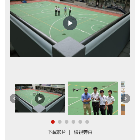
Play
Video
增
和
上
下
一
一
篇
篇
下載影片
|
檢視旁白