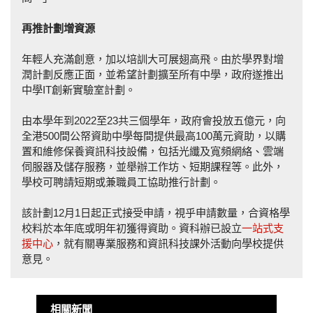
再推計
劃
增資
源
年輕人充滿創意，加以培訓大可展翅高飛。由於學界對增
潤計劃反應正面，並希望計劃擴至所有中學，政府遂推出
中學IT創新實驗室計劃。
由本學年到2022至23共三個學年，政府會投放五億元，向
全港500間公帑資助中學每間提供最高100萬元資助，以購
置和維修保養資訊科技設備，包括光纖及寬頻網絡、雲端
伺服器及儲存服務，並舉辦工作坊、短期課程等。此外，
學校可聘請短期或兼職員工協助推行計劃。
該計劃12月1日起正式接受申請，視乎申請數量，合資格學
校料於本年底或明年初獲得資助。資科辦已設立
一站式支
援中心
，就有關專業服務和資訊科技課外活動向學校提供
意見。
相關新聞