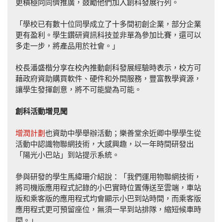
更積極向同儕推廣，鼓勵他們加入創科發展行列。
「學校已有數十位同學成立了十多間初創企業，部分企業
更有盈利。學生鑽研資訊科技並非單為參加比賽，還可以
多走一步，將產品用於社會。」
校長潘盛楷分享在校內推動創科發展經驗時表示，校方可
藉政府資助購買軟件、硬件和外間服務，豐富教學資源，
讓學生發揮創意，將不可能變為可能。
創科活動增見聞
增潤計劃
也資助中學舉辦活動；樂善堂余近卿中學學生從
活動中認識物聯網技術，大感興趣，以一年時間研發出
「陽光小巴站」到站提示系統。
參與研發的學生馬緯珊介紹說：「我們運用物聯網技術，
將司機版應用程式記錄的小巴實時位置傳送至雲端，車站
版和乘客版的應用程式均會顯示小巴到站時間，而乘客版
應用程式更可預留座位，無須一早到站排隊，縮短候車時
間。」