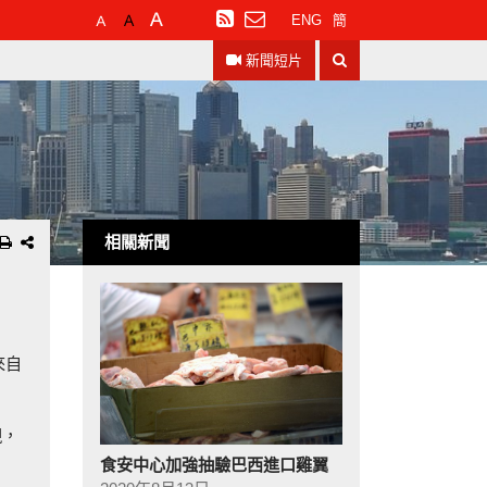
預
較
最
訂
ENG
簡
設
大
大
閱
搜
字
的
的
RSS
新聞短片
尋
體
字
字
大
體
體
小
相關新聞
來自
現，
食安中心加強抽驗巴西進口雞翼