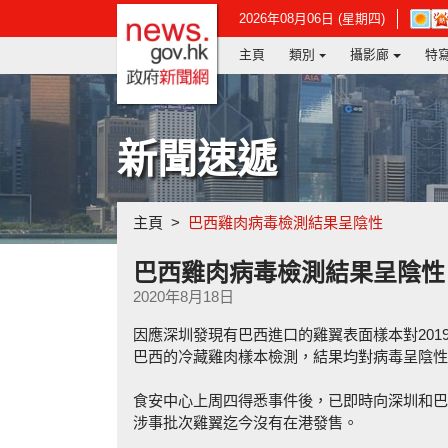
政府新聞網主頁
在
2026年08月06日 (星期四)
新
主頁
類別
攝影廊
特
視
窗
開
啟
連
新聞速遞
結
-
香
港
主頁
巴西雞肉病毒檢測結果呈陰性
天
文
台
巴西雞肉病毒檢測結果呈陰性
網
2020年8月18日
頁
因應深圳發現有巴西進口的雞翼表面樣本對201
巴西的冷藏雞肉樣本檢測，結果均對病毒呈陰性
食安中心上周四得悉事件後，已即時向深圳和巴
涉事批次雞翼迄今沒有在港發售。