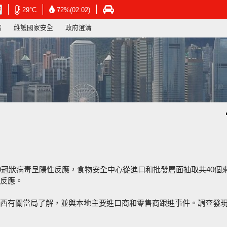
在
在
在
29°C
72%(02:02)
新
新
新
寫
維護國家安全
政府澄清
視
視
視
窗
窗
窗
開
開
開
啟
啟
啟
連
連
連
結
結
結
-
-
-
香
香
香
港
港
港
天
天
運
文
文
輸
台
台
署
網
網
網
頁
頁
頁
9冠狀病毒呈陽性反應，食物安全中心從進口和批發層面抽取共40個
反應。
西有關當局了解，並與本地主要進口商和零售商跟進事件。調查發