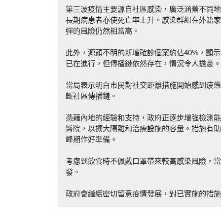
第三波疫情主要源自社區感染，廣泛涵蓋不同地
長期病患者亦使死亡率上升。感染群組在外籍家
彈的風險仍然相當高。
此外，源頭不明的新增確診個案約佔40%，顯
已在進行，但傳播鏈依然存在，情況令人擔憂。
當局表示明白市民對社交距離措施開始感到疲憊
斷社區傳播鏈。
憑藉內地的經驗和支持，政府正逐步增強檢測能
醫院，以擴大隔離和治療設施的容量。措施有助
峰期作好準備。
考慮到飲食時不佩戴口罩帶來較高感染風險，當
發。
政府會繼續密切留意疫情發展，對已實施的措施