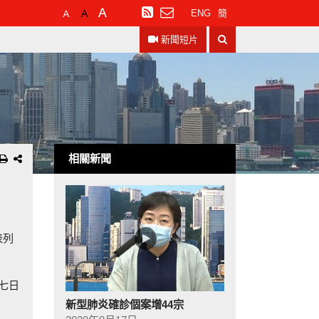
預
較
最
訂
ENG
簡
設
大
大
閱
搜
字
的
的
RSS
新聞短片
尋
體
字
字
大
體
體
小
相關新聞
表列
七日
新型肺炎確診個案增44宗