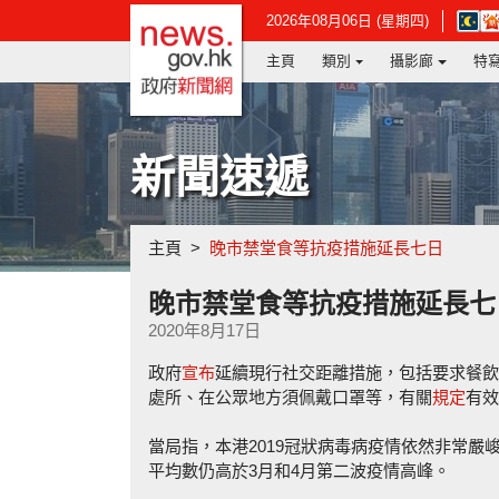
政府新聞網主頁
在
2026年08月06日 (星期四)
新
主頁
類別
攝影廊
特
視
窗
開
啟
連
新聞速遞
結
-
香
港
主頁
晚市禁堂食等抗疫措施延長七日
天
文
台
晚市禁堂食等抗疫措施延長七
網
2020年8月17日
頁
政府
宣布
延續現行社交距離措施，包括要求餐飲
處所、在公眾地方須佩戴口罩等，有關
規定
有效
當局指，本港2019冠狀病毒病疫情依然非常
平均數仍高於3月和4月第二波疫情高峰。