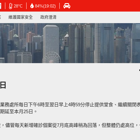
在
在
在
28°C
84%(19:02)
新
新
新
寫
維護國家安全
政府澄清
視
視
視
窗
窗
窗
開
開
開
啟
啟
啟
連
連
連
結
結
結
-
-
-
香
香
香
港
港
港
天
天
運
文
文
輸
台
台
署
日
網
網
網
頁
頁
頁
業務處所每日下午6時至翌日早上4時59分停止提供堂食、繼續關閉
期延至本月25日。
嚴峻，儘管每天新增確診個案從7月底高峰稍為回落，但整體仍處高位，