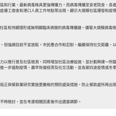
區和行業，最新病毒株具更強傳播力，而病毒傳播至安老院舍、長
庭傭工宿舍和港口人員工作地點等出現，顯示大規模社區爆發和疫
示社區有持續隱形或無明顯臨床病徵的病毒傳播鏈。儘管大規模病毒
，但強調目前不宜放鬆。巿民應合作和忍耐，繼續保持社交距離，
力以推行普及社區檢測，同時增加社區治療設施，並計劃興建一所
進一步遏制疫情，盡早恢復經濟及社交活動，並為第四波疫情或冬
局正與餐飲業研究實施更嚴格的預防感染措施，防止餐飲處所再出
不時檢討，並在考慮相關因素後作出適當調節。