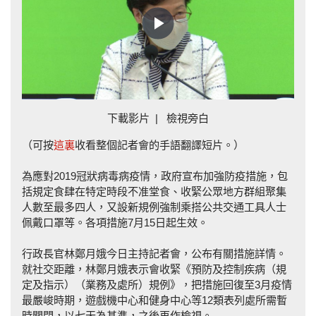
Play
Video
下載影片
|
檢視旁白
（可按
這裏
收看整個記者會的手語翻譯短片。）
為應對2019冠狀病毒病疫情，政府宣布加強防疫措施，包
括規定食肆在特定時段不准堂食、收緊公眾地方群組聚集
人數至最多四人，又設新規例強制乘搭公共交通工具人士
佩戴口罩等。各項措施7月15日起生效。
行政長官林鄭月娥今日主持記者會，公布有關措施詳情。
就社交距離，林鄭月娥表示會收緊《預防及控制疾病（規
定及指示）（業務及處所）規例》，把措施回復至3月疫情
最嚴峻時期，遊戲機中心和健身中心等12類表列處所需暫
時關閉，以七天為基準，之後再作檢視。