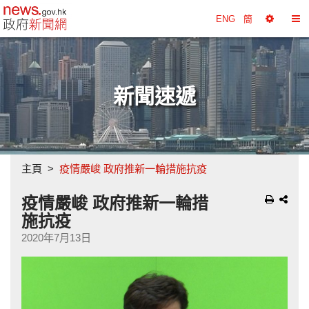
政府新聞網主頁
ENG
簡
選
切
擇
換
工
目
具
錄
新聞速遞
主頁
疫情嚴峻 政府推新一輪措施抗疫
疫情嚴峻 政府推新一輪措
施抗疫
2020年7月13日