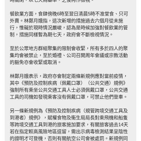
餐飲業方面，食肆傍晚6時至翌日清晨5時不准堂食、只可
外賣。林鄭月娥指，這次新增的措施過去六個月從未施
行，惟礙於現時情況嚴峻，認為是時候加強對餐飲業的管
制，措施同樣暫為期七天，政府會不斷檢視情況。
至於公眾地方群組聚集的限制會收緊，所有多於四人的聚
集均會被禁止，至於婚禮、公司召開周年會議或宗教活動
的豁免亦會收緊或取消。
林鄭月娥表示，政府亦會制定兩條新規例應對當前疫情，
其中《預防及控制疾病（佩戴口罩）（公共交通）規例》
強制所有乘坐公共交通工具人士必須佩戴口罩，公共交通
工具的司機如發現乘客沒有佩戴口罩，可禁止他們登車。
另一條新規例為《預防及控制疾病（規管跨境交通工具及
到港者）規例》，賦權食物及衞生局局長對乘飛機和船隻
等跨境交通工具到港的旅客施加要求，有關旅客過去14天
若在指定較高風險地區逗留，需出示病毒檢測結果呈陰性
的證明才可登機，否則有關航空公司會被處罰。新規例同