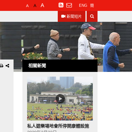
預
較
最
訂
ENG
簡
設
大
大
閱
搜
字
的
的
RSS
新聞短片
尋
體
字
字
大
體
體
小
相關新聞
私人遊樂場地會所停開康體設施