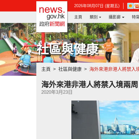
政府新聞網主頁
在
2026年08月07日 (星期五)
新
主頁
類別
攝影廊
特
視
窗
開
啟
連
社區與健康
結
-
香
港
主頁
社區與健康
海外來港非港人將禁入
天
文
台
海外來港非港人將禁入境兩周
網
2020年3月23日
頁