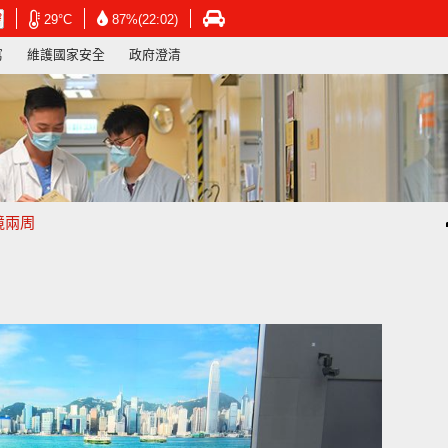
在
在
在
29°C
87%(22:02)
新
新
新
寫
維護國家安全
政府澄清
視
視
視
窗
窗
窗
開
開
開
啟
啟
啟
連
連
連
結
結
結
-
-
-
香
香
香
港
港
港
境兩周
天
天
運
文
文
輸
台
台
署
網
網
網
頁
頁
頁