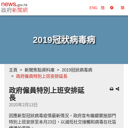
政府新聞網主頁
ENG
簡
選
切
擇
換
工
目
具
錄
2019冠狀病毒病
主頁
新聞焦點資料庫
2019冠狀病毒病
政府僱員特別上班安排延長
政府僱員特別上班安排延
長
2020年2月13日
因應新型冠狀病毒疫情最新情況，政府宣布繼續實施部門
特別上班安排至本月23日，以減低社交接觸和病毒在社區