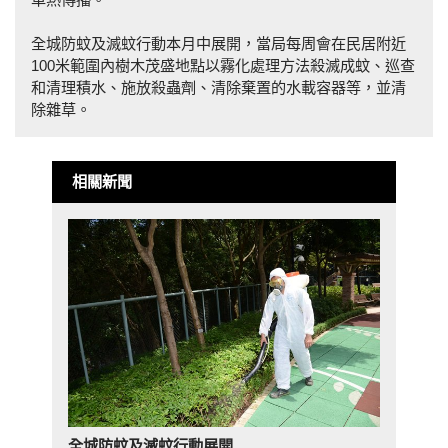
全城防蚊及滅蚊行動本月中展開，當局每周會在民居附近
100米範圍內樹木茂盛地點以霧化處理方法殺滅成蚊、巡查
和清理積水、施放殺蟲劑、清除棄置的水載容器等，並清
除雜草。
相關新聞
全城防蚊及滅蚊行動展開