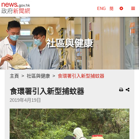
政府新聞網主頁
ENG
簡
選
切
擇
換
工
目
具
錄
社區與健康
主頁
社區與健康
食環署引入新型捕蚊器
食環署引入新型捕蚊器
2019年4月19日