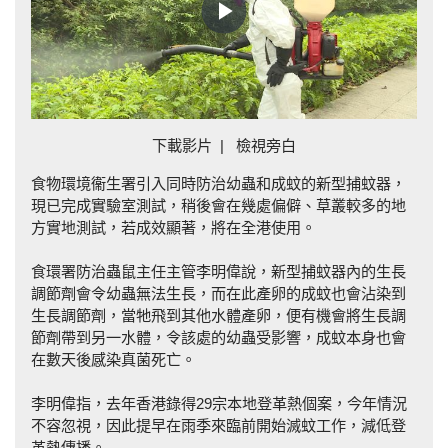
Play
Video
下載影片
|
檢視旁白
食物環境衞生署引入同時防治幼蟲和成蚊的新型捕蚊器，
現已完成實驗室測試，稍後會在幾處偏僻、草叢較多的地
方實地測試，若成效顯著，將在全港使用。
食環署防治蟲鼠主任主管李明偉說，新型捕蚊器內的生長
調節劑會令幼蟲無法生長，而在此產卵的成蚊也會沾染到
生長調節劑，當牠飛到其他水體產卵，便有機會將生長調
節劑帶到另一水體，令該處的幼蟲受影響，成蚊本身也會
在數天後感染真菌死亡。
李明偉指，去年香港錄得29宗本地登革熱個案，今年情況
不容忽視，因此提早在雨季來臨前開始滅蚊工作，減低登
革熱傳播。