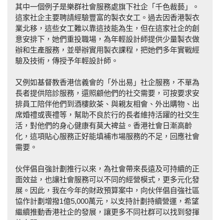
其中一個例子是樂群社會服務處旗下社企「千色裁藝」。
這家社企主要聘請經驗豐富的製衣女工。過去因香港製衣
業北移，這些女工難以靠這技能為生，但在這家社企的創
意安排下，她們重投職場，為年輕設計師提供少量製衣做
辦和生產服務，並舉辦實用製衣課程，把她們多年實戰經
驗及技術，傳授予年輕設計師。
又例如基督教香港信義會的「外出易」社企服務，不單為
長者提供陪診服務，還照顧他們的社交需要，可按要求安
排員工陪伴他們到酒樓飲茶、與親友相會、外出購物、出
席婚禮或喪禮等，幫助不良於行的長者維持活躍的社交生
活，對他們的身心健康有莫大裨益。香港社會日漸高齡
化，這項貼心服務正好能填補市場服務的不足，回應社會
需要。
伙伴倡自強計劃推行以來，為社會帶來長遠及可持續的正
面效益，也讓社會服務可以不同的經營模式，更多元化發
展。因此，我在今年的財政預算案中，向伙伴倡自強社區
協作計劃增撥1億5,000萬元，以支持計劃持續營運，希望
繼續推動香港社企的發展，讓更多不同社群可以找到發揮