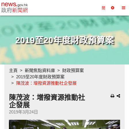
政府新聞網主頁
簡
選
切
擇
換
工
目
具
錄
2019至20年度財政預算案
主頁
新聞焦點資料庫
財政預算案
2019至20年度財政預算案
陳茂波：增撥資源推動社企發展
陳茂波：增撥資源推動社
企發展
2019年3月24日