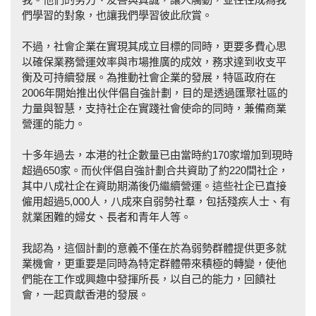
們學習的對象，也讓我們學習彼此欣賞。
不過，社會企業在實現其成立目標的同時，更要多費心思
以確保業務營運效率與市場推廣的成效，務求達到收支平
衡及可持續發展。為推動社會企業的發展，特區政府在
2006年開始推出伙伴倡自強計劃，目的是透過匯聚社區的
力量與智慧，支持社企在實踐社會使命的同時，兼備商業
營運的能力。
十多年過去，本港的社企數量已由當時約170家增加到現時
超過650家。而伙伴倡自強計劃合共資助了約220間社企，
其中八成社企在資助期滿後仍繼續營運。這些社企已直接
僱用超過5,000人，八成來自弱勢社羣，包括殘疾人士、有
就業困難的婦女、長者和青年人等。
我認為，這個計劃的意義不僅在於為弱勢群體提供更多就
業機會，更重要是同時為特定群體帶來積極的轉變，使他
們能在工作或興趣中發揮所長，以自己的能力，回饋社
會，一起貢獻香港的發展。