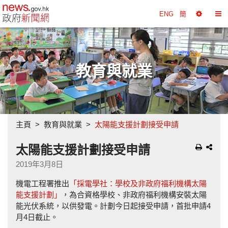
政府新聞網主頁
ENG
簡
選
切
擇
換
工
目
具
錄
教育與就業
主頁
教育與就業
太陽能支援計劃接受申請
太陽能支援計劃接受申請
2019年3月8日
機電工程署推出
「採電學社：學校及非政府福利機構太陽
能支援計劃」
，為合資格學校、非政府福利機構安裝太陽
能光伏系統，以供發電。計劃今日起接受申請，首批申請4
月4日截止。