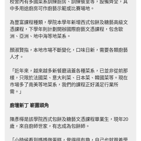
校舍內有多國菜系訓練廚房、訓練餐室等，設備齊全，其
中多用途廚房可作廚藝示範或比賽場地。
為豐富課程種類，學院本學年新增西式包餅及糖藝高級文
憑課程，下學年則計劃開辦國際廚藝文憑課程，包含歐
洲、亞洲、地中海等地菜系。
顏淑賢指，本地市場不斷變化，口味日新，需要各類廚藝
人才。
「近年來，越來越多新餐廳涵蓋各種菜系，已並非從前那
樣，只限於法國菜、意大利菜、日本菜、韓國菜等。現在
市場多了南美等地菜系，我們的課程正好滿足行業所
需。」
廚壇新丁
嶄露頭角
陳彥樺是該學院西式包餅及糖藝文憑課程畢業生，現年20
歲，來自廚師世家，有志成為包餅師。
「小時候看到媽媽做蛋糕，覺得很有趣，自己也就跟着學