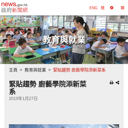
政府新聞網主頁
ENG
簡
選
切
擇
換
工
目
具
錄
教育與就業
主頁
教育與就業
緊貼趨勢 廚藝學院添新菜系
緊貼趨勢 廚藝學院添新菜
系
2019年1月27日