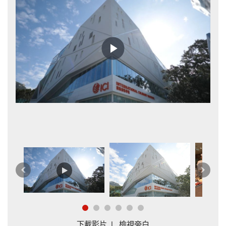
Play
Video
是
上
下
一
一
篇
篇
下載影片
|
檢視旁白