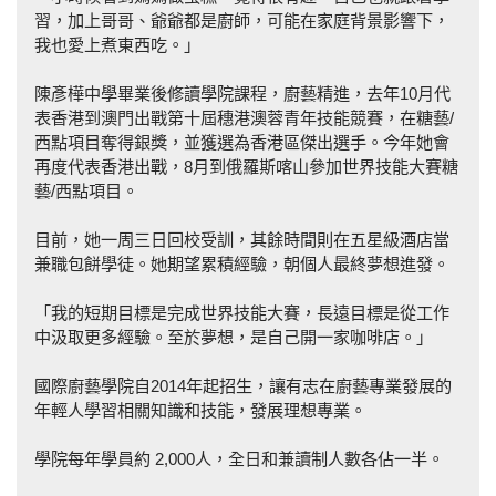
習，加上哥哥、爺爺都是廚師，可能在家庭背景影響下，
我也愛上煮東西吃。」
陳彥樺中學畢業後修讀學院課程，廚藝精進，去年10月代
表香港到澳門出戰第十屆穗港澳蓉青年技能競賽，在糖藝/
西點項目奪得銀獎，並獲選為香港區傑出選手。今年她會
再度代表香港出戰，8月到俄羅斯喀山參加世界技能大賽糖
藝/西點項目。
目前，她一周三日回校受訓，其餘時間則在五星級酒店當
兼職包餅學徒。她期望累積經驗，朝個人最終夢想進發。
「我的短期目標是完成世界技能大賽，長遠目標是從工作
中汲取更多經驗。至於夢想，是自己開一家咖啡店。」
國際廚藝學院自2014年起招生，讓有志在廚藝專業發展的
年輕人學習相關知識和技能，發展理想專業。
學院每年學員約 2,000人，全日和兼讀制人數各佔一半。