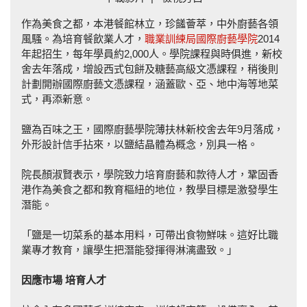
作為美食之都，本港餐館林立，珍饈薈萃，中外廚藝各領
風騷。為培育餐飲業人才，
職業訓練局國際廚藝學院
2014
年起招生，每年學員約2,000人。學院課程與時俱進，新校
舍去年落成，增設西式包餅及糖藝高級文憑課程，稍後則
計劃開辦國際廚藝文憑課程，涵蓋歐、亞、地中海等地菜
式，再添新意。
鹽為百味之王，國際廚藝學院薄扶林新校舍去年9月落成，
外形設計信手拈來，以鹽結晶體為概念，別具一格。
院長顏淑賢表示，學院致力培育廚藝和款待人才，鞏固香
港作為美食之都和教育樞紐的地位，教學目標是激發學生
潛能。
「鹽是一切菜系的基本用料，可帶出食物鮮味。這好比職
業專才教育，讓學生把潛能發揮得淋漓盡致。」
因應市場
培
育人才