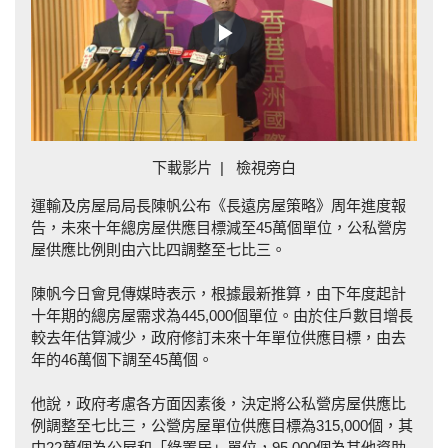
Play
Video
下載影片
|
檢視旁白
運輸及房屋局局長陳帆公布《長遠房屋策略》周年進度報
告，未來十年總房屋供應目標減至45萬個單位，公私營房
屋供應比例則由六比四調整至七比三。
陳帆今日會見傳媒時表示，根據最新推算，由下年度起計
十年期的總房屋需求為445,000個單位。由於住戶數目增長
較去年估算減少，政府修訂未來十年單位供應目標，由去
年的46萬個下調至45萬個。
他說，政府考慮各方面因素後，決定將公私營房屋供應比
例調整至七比三，公營房屋單位供應目標為315,000個，其
中22萬個為公屋和「綠置居」單位，95,000個為其他資助