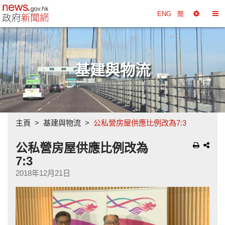
政府新聞網主頁
ENG
簡
選
切
擇
換
工
目
具
錄
基建與物流
主頁
基建與物流
公私營房屋供應比例改為7:3
公私營房屋供應比例改為
7:3
2018年12月21日