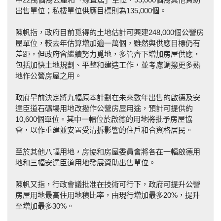
出售單位；私樓單位供應目標則為135,000個。
陳帆指，政府目前覓得的土地估計可興建248,000個公營房
屋單位，較去年估算增加逾一萬個，雖然與供應目標仍有
差距，但政府會繼續努力覓地，多管齊下增加房屋供應，
包括加快土地規劃、平整和建造工作，並考慮調撥更多熟
地作公營房屋之用。
政府早前決定將九幅原本計劃在未來數年出售的啟德及安
達臣道石礦場用地改撥作公營房屋用途，預計可提供約
10,600個單位。其中一幅位於啟德的用地將批予房屋協
會，以作重建並安置受清拆影響的住戶和合資格居民。
至於其他八幅用地，房協和房屋委員會將各在一幅啟德用
地和三幅安達臣道用地發展資助出售單位。
陳帆又指，行政會議批准在技術可行下，政府可提升公營
房屋用地最高住用地積比率，由現行增加最多20%，提升
至增加最多30%。