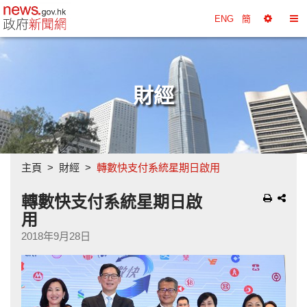
政府新聞網主頁
ENG
簡
選
切
擇
換
工
目
具
錄
財經
主頁
財經
轉數快支付系統星期日啟用
轉數快支付系統星期日啟
用
2018年9月28日