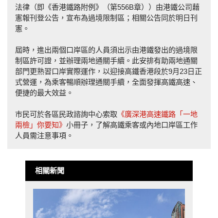
法律（即《香港鐵路附例》（第556B章））由港鐵公司藉
憲報刊登公告，宣布為過境限制區；相關公告同於明日刊
憲。
屆時，進出兩個口岸區的人員須出示由港鐵發出的過境限
制區許可證，並辦理兩地通關手續。此安排有助兩地通關
部門更熟習口岸實際運作，以迎接高鐵香港段於9月23日正
式營運，為乘客暢順辦理通關手續，全面發揮高鐵高速、
便捷的最大效益。
巿民可於各區民政諮詢中心索取
《廣深港高速鐵路「一地
兩檢」你要知》
小冊子，了解高鐵乘客或內地口岸區工作
人員需注意事項。
相關新聞