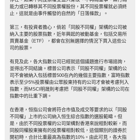
能力或已轉移其不同投票權股份，其不同投票權就必須終
止，這就是由事件觸發的自然的「日落條款」。
第三，有投資者擔心，倘若「同股不同權」架構的公司被
納入主要的股票指數，近年興起的被動基金，包括交易所
買賣基金（ETF），都會在別無選擇的情況下買入這些公
司的股票。
有見及此，各大指數公司已經就這個議題進行市場諮詢，
並得出不同結論。標普公司表示「同股不同權」架構的公
司不會被納入包括標普500在內的幾個主要指數，富時指數
表示至少5%投票權由公眾股東持有的公司才會被考慮列入
指數，而MSCI明晟則考慮把「同股不同權」架構的公司在
指數中的比重下調。
在香港，恒指公司會將符合市值及成交等要求的以「同股
不同權」上市的公司納入恒生綜合指數的選股範疇。但
是，由於不同投票權的公司架構對香港來說相對較新，而
同股同權股東擁有的投票權相對較低，這個類別的證券於
開初時，合計比重最高為指數的10%。由此可見，各大指