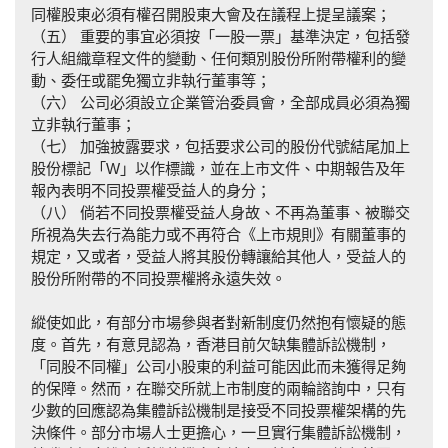
同權股東必須有權召開股東大會及在議程上提呈議案；
（五） 重要的事宜必須按「一股一票」基準決定，包括發
行人組織章程文件的變動、任何類別股份所附帶權利的變
動、委任或罷免獨立非執行董事等；
（六） 公司必須設立企業管治委員會，全部成員必須為獨
立非執行董事；
（七） 加強披露要求，包括要求公司的股份代號結尾加上
股份標記「W」以作標識，並在上市文件、中期報告及年
報內表明不同投票權受益人的身分；
（八） 倘若不同投票權受益人身故、不再為董事、被聯交
所視為失去行為能力或不再符合《上市規則》有關董事的
規定，又或者，受益人將其股份轉讓給其他人，受益人的
股份所附帶的不同投票權將永遠失效。
縱使如此，有部分市場參與者對新制度仍然抱有懷疑的態
度。首先，有意見認為，香港目前欠缺集體訴訟機制，
「同股不同權」公司小股東的利益可能因此而未獲得足夠
的保障。然而，在聯交所就上市制度的兩輪諮詢中，只有
少數的回應認為集體訴訟機制是接受不同投票權架構的先
決條件。部分市場人士更擔心，一旦實行集體訴訟機制，