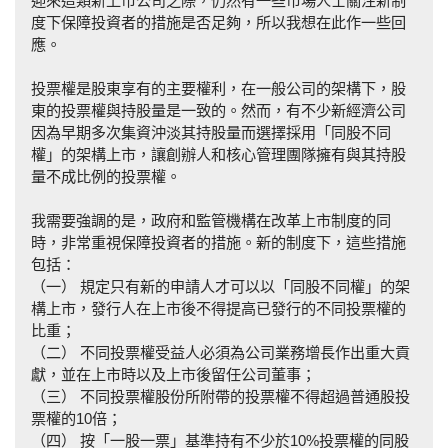
迎來這類新上市公司之際，仍然有一些市場人士關注新制
度下保障投資者的措施是否足夠，所以我想在此作一些回
應。
投票權是股東享有的主要權利，在一般公司的架構下，股
東的投票權與持股量是一致的。然而，有不少新經濟公司
因為早期多次集資沖淡其持股量而選擇採用「同股不同
權」的架構上市，讓創辦人和核心管理團隊擁有與其持股
量不成比例的投票權。
我需要強調的是，政府和監管機構在改革上市制度的同
時，非常重視保障投資者的措施。新的制度下，這些措施
包括：
（一） 規定只有新的申請人才可以以「同股不同權」的架
構上市，發行人在上市後不得提高已發行的不同投票權的
比重；
（二） 不同投票權受益人必須為公司業務增長作出重大貢
獻，並在上市時以及上市後留任公司董事；
（三） 不同投票權股份所附帶的投票權不得超過普通股投
票權的10倍；
（四） 按「一股一票」基準持有不少於10%投票權的同股