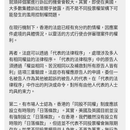
就瑣碎個案進行訴訟的機會會較大。其實，即使在美國，
大多數集體訴訟是關乎披露，而不是不同投票權架構下可
能發生的濫用控制權問題。
在現行機制下，香港的法庭已經有充分的酌情權，因應案
件處境的具體情況，以靈活的方式行使合併審理案件的權
利。
再者，法庭可以透過「代表的法律程序」，處理涉及多人
有相同權益的法律程序。「代表的法律程序」中的原告人
須通過「權益相同、苦況相同以及補救對所有原告人皆有
利」這項三重驗證。法庭亦有權應原告人的申請，委任一
名被告人作為其他被起訴的被告人的代表。在「代表的法
律程序」中作出的判決或命令，對所有由他人代表的人士
均具約束力。
第二，有市場人士認為，香港的「同股不同權」制度應該
設立有時限的「日落條款」。其實，美國及英國目前並沒
有強制設立「日落條款」。在香港，我們雖然沒有設立有
時限的「日落條款」，但這並不代表不同投票權會無限期
存在。如果不同投票權受益人身故、不再為董事、無行為