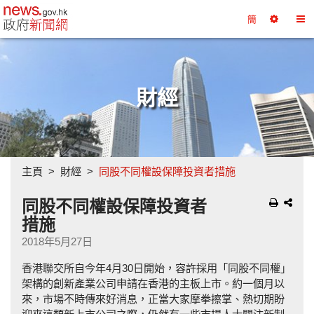
政府新聞網主頁
簡
選
切
擇
換
工
目
具
錄
財經
主頁
財經
同股不同權設保障投資者措施
同股不同權設保障投資者
措施
2018年5月27日
香港聯交所自今年4月30日開始，容許採用「同股不同權」
架構的創新產業公司申請在香港的主板上市。約一個月以
來，市場不時傳來好消息，正當大家摩拳擦掌、熱切期盼