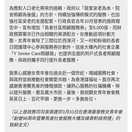
為應對人口老化帶來的挑戰，政府以「居家安老為本，院
舍照顧為後援」的方針，持續加強傳統模式的服務，也加
強社區安老的支援配套。行政長官去年10月發表的施政報
告中，宣布增加「長者社區照顧服務券」至6,000張，而財
政預算案亦已作出相關的資源配合。在推動這項計劃方
面，女青年會除了三間位於西灣河、又一村和粉嶺的長者
日間護理中心參與服務券計劃外，這座大樓內的社會企業
「Y Senior Care照顧易」也提供全面的到戶式長者照顧服
務，與政府攜手同行提升長者服務。
我衷心感謝女青年會在過去近一個世紀，竭誠服務社會，
與政府並肩推動社會關愛共融，為香港謀福祉。我亦再次
感謝香港賽馬會的慷慨損款，讓熱心服務的社福機構，得
以提升服務，惠及廣大市民。最後，我祝願女青年會會務
蒸蒸日上、百尺竿頭、更進一步。多謝各位。
（以
上
是政務司司長張建宗3
月10
日
在
香港基督教女青年會
「創會98
周年暨賽馬會社會服務大樓及峰景軒啟用禮」
的
致辭全文）