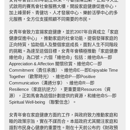
式啟用的賽馬會社會服務大樓，開設家庭健康促進中心，
加上峰景軒、青健坊、人才發展中心、樂齡活學中心的多
元服務，全方位支援照顧不同需要的市民。
女青年會致力宣揚家庭健康，並於2007年自資成立「家庭
健康促進中心」，推動家庭的社會功能，提倡發揮家庭的
正向特質，協助個人及整個家庭成長，面對人生不同階段
的挑戰。為達至這個目標，女青年會積極推動「家庭健康
維他命」為口號。六個「維他命」包括：維他命A---即
Appreciation & Affection 關懷欣賞、維他命C---即
Commitment（責任承擔）、維他命E---即Enjoyable Time
Together（歡聚時光）、維他命P---即Positive
Communication（溝通分享）、維他命R---即
Resilience（家庭抗逆力），更重要是Resources（資
源），正如馬會為這個計劃提供的資源，和維他命S---即
Spiritual Well-being （聯繫信念）。
女青年會在家庭健康方面的工作，與政府致力推動家庭和
睦的政策宗旨，實在不謀而合。本屆政府尤其關注家庭和
諧對市民身心健康的重要性。剛在十天前公布的《財政預