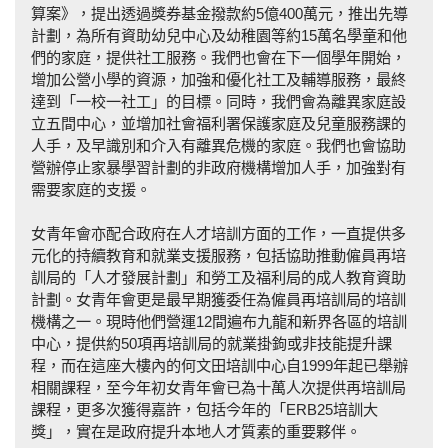
算案》，提出透過獎券基金撥款約5億400萬元，推出先導
計劃，為所有資助幼兒中心及幼稚園等約15萬名學童和他
們的家庭，提供社工服務。我們也會在下一個學年開始，
增加公營小學的資源，加強和優化社工及輔導服務，最終
達到「一校一社工」的目標。同時，我們會為離異家庭設
立五間中心，並增加社會福利署保護家庭及兒童服務課的
人手，及早識別和介入有離異危機的家庭。我們也會協助
營辦停止家暴學習計劃的非政府機構增加人手，加強對有
需要家庭的支援。
女青年會亦配合政府在人才培訓方面的工作，一直提供多
元化的持續教育和就業支援服務，包括協助推動僱員再培
訓局的「人才發展計劃」和勞工及福利局的成人教育資助
計劃。女青年會更是最早期獲委任為僱員再培訓局的培訓
機構之一。現時他們營運12間遍布九龍和新界各區的培訓
中心，提供約50項再培訓局的就業掛鉤或非技能提升課
程，而在這座大樓內的何文田培訓中心自1999年起已舉辦
相關課程，至今年初女青年會已為十萬人次提供再培訓局
課程，更多次獲得嘉許，包括今年的「ERB25培訓大
獎」，實在是政府提升本地人才質素的重要夥伴。