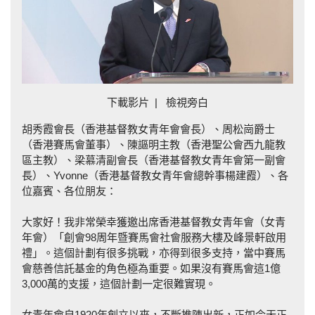
Play
Video
下載影片
|
檢視旁白
胡秀霞會長（香港基督教女青年會會長）、周松崗爵士
（香港賽馬會董事）、陳謳明主教（香港聖公會西九龍教
區主教）、梁慕清副會長（香港基督教女青年會第一副會
長）、Yvonne（香港基督教女青年會總幹事楊建霞）、各
位嘉賓、各位朋友：
大家好！我非常榮幸獲邀出席香港基督教女青年會（女青
年會）「創會98周年暨賽馬會社會服務大樓及峰景軒啟用
禮」。這個計劃有很多挑戰，亦得到很多支持，當中賽馬
會慈善信託基金的角色極為重要。如果沒有賽馬會這1億
3,000萬的支援，這個計劃一定很難實現。
女青年會自1920年創立以來，不斷推陳出新，正如今天正