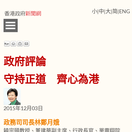
小
|
中
|
大
|
简
|
ENG
政府評論
守持正道 齊心為港
2015年12月03日
政務司司長林鄭月娥
饒宗頤教授、董建華副主席、行政長官、單霽翔院