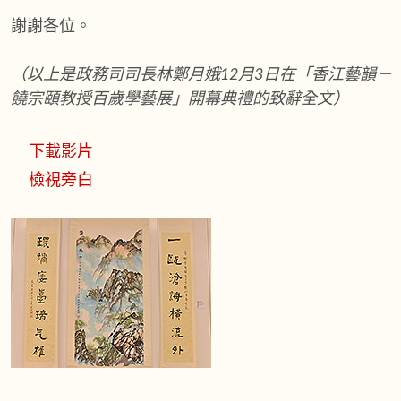
謝謝各位。
（以上是政務司司長林鄭月娥12月3日在「香江藝韻－
饒宗頤教授百歲學藝展」開幕典禮的致辭全文）
下載影片
檢視旁白