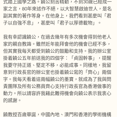
式踏上國學之路。饒公刻苦精勤，不到30歲已經成一
家之言，80年來述作不絕，以大智慧啟迪世人，是名
副其實的著作等身。在他身上，我們看到甚麼叫「君
子以自強不息」，甚麼叫「君子以厚德載物」。
我有幸認識饒公，在過去幾年有多次機會得到他老人
家的親自教誨。雖然近年能拜會他的機會已經不多，
但其實我每天都受到饒公的鼓勵和支持。我的辦公室
掛着饒公五年前送我的四個字：「貞固幹事」，提醒
我要守持正道、堅定不移，必能成事。同樣地，我留
意到行政長官的辦公室也掛着饒公寫的「齊心」兩個
字。我每天看着這兩幅饒公的墨寶，就成為了我與問
責團隊及所有公務員齊心支持行政長官為香港做事的
動力。所以請容許我藉此難得機會向饒公表示我衷心
的感謝。
饒教授百歲華誕，中國內地、澳門和香港的學術機構