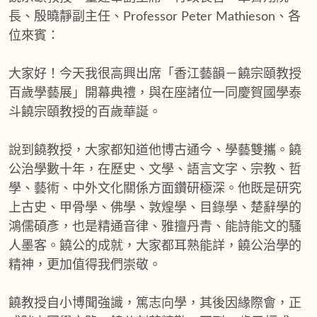
長、殷曉靜副主任、Professor Peter Mathieson、各
位來賓：
大家好！今天我很高興出席「香江藝韻－饒宗頤教授
百歲學藝展」開幕典禮，與在座諸位一同慶賀國學泰
斗饒宗頤教授的百歲華誕。
說到饒教授，大家都知道他博古通今、學藝雙攜。饒
公治學數十年，在歷史、文學、語言文字、宗教、哲
學、藝術、中外文化關係方面鑽研極深。他既是研究
上古史、甲骨學、佛學、敦煌學、目錄學、楚辭學的
鴻儒碩彥，也是精通音律、雅擅丹青、能詩能文的騷
人墨客。饒公的成就，大家都耳熟能詳，饒公治學的
精神，更加值得我們崇敬。
饒教授自小博聞強識，篤志向學，其後因緣際會，正