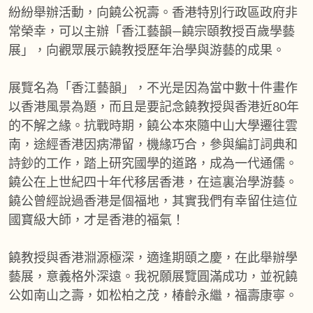
紛紛舉辦活動，向饒公祝壽。香港特別行政區政府非
常榮幸，可以主辦「香江藝韻—饒宗頤教授百歲學藝
展」，向觀眾展示饒教授歷年治學與游藝的成果。
展覽名為「香江藝韻」，不光是因為當中數十件畫作
以香港風景為題，而且是要記念饒教授與香港近80年
的不解之緣。抗戰時期，饒公本來隨中山大學遷往雲
南，途經香港因病滯留，機緣巧合，參與編訂詞典和
詩鈔的工作，踏上研究國學的道路，成為一代通儒。
饒公在上世紀四十年代移居香港，在這裏治學游藝。
饒公曾經說過香港是個福地，其實我們有幸留住這位
國寶級大師，才是香港的福氣！
饒教授與香港淵源極深，適逢期頤之慶，在此舉辦學
藝展，意義格外深遠。我祝願展覽圓滿成功，並祝饒
公如南山之壽，如松柏之茂，椿齡永繼，福壽康寧。