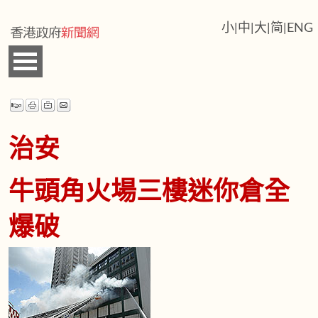
小
|
中
|
大
|
简
|
ENG
治安
牛頭角火場三樓迷你倉全
爆破