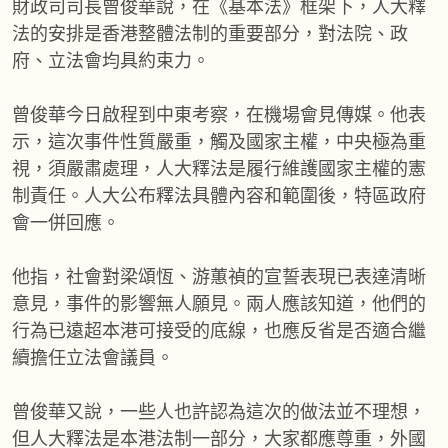
財政司司長曾俊華說，在《基本法》框架下，人大釋
法的安排是香港整體法制的重要部分，對法院、政
府、立法會均具約束力。
曾俊華今日啟程到中東考察，在機場會見傳媒。他表
示，這次事件性質嚴重，觸及國家主權，中央極為重
視，須嚴肅處理，人大釋法是履行維護國家主權的憲
制責任。人大公布釋法具體內容和範圍後，特區政府
會一併回應。
他指，社會對梁頌恆、游蕙禎的宣誓表現已表達清晰
意見，事件的影響無人願見。兩人應該知道，他們的
行為已遠超本港可接受的底線，也應反省是否適合繼
續擔任立法會議員。
曾俊華又說，一些人也許認為這次的做法並不理想，
但人大釋法是本港法制一部分，大家都應尊重，外國