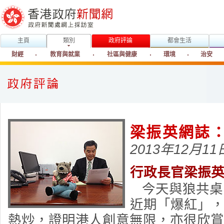
主頁
類別
政府評論
都會生活
財經
教育與就業
社區與健康
環境
治安
梁振英網誌
2013年12月11
行政長官梁振
今天與狼共桌
近期「爆紅」
熱炒，證明港人創意無限，亦很欣賞