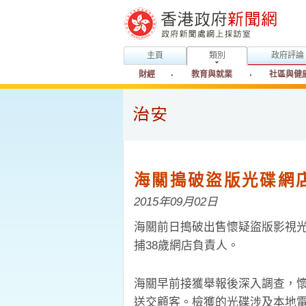
主頁
類別
政府評論
財經
教育與就業
社區與健
海關搗破盜版光碟網
2015年09月02日
海關前日搗破出售懷疑盜版影視光
捕38歲網店負責人。
海關早前接獲舉報後深入調查，
送交顧客。檢獲的光碟涉及本地