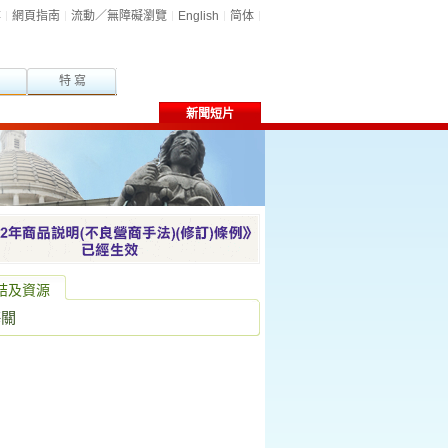
尋
網頁指南
流動／無障礙瀏覽
English
简体
特 寫
新聞短片
結及資源
海關