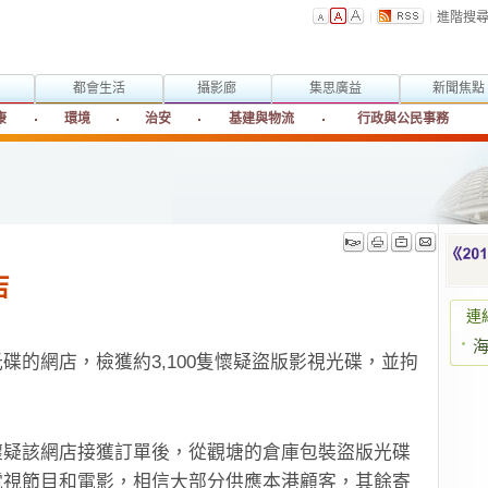
進階搜
都會生活
攝影廊
集思廣益
新聞焦點
康
環境
治安
基建與物流
行政與公民事務
店
連
碟的網店，檢獲約3,100隻懷疑盜版影視光碟，並拘
懷疑該網店接獲訂單後，從觀塘的倉庫包裝盜版光碟
電視節目和電影，相信大部分供應本港顧客，其餘寄