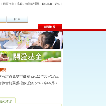
尋
網頁指南
流動／無障礙瀏覽
English
简体
特 寫
新聞短片
新聞
意商討避免雙重徵稅
(2011年06月17日)
會休會前冀獲撥款派錢
(2011年06月08
結及資源