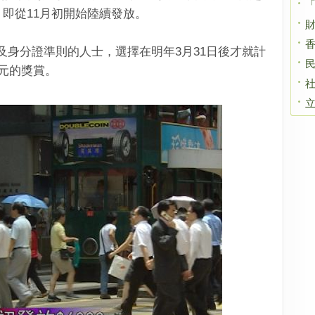
「
，即從11月初開始陸續發放。
身分證準則的人士，選擇在明年3月31日後才就計
00元的獎賞。