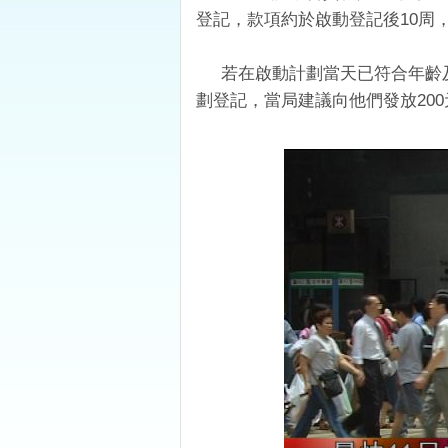
登記，款項約於啟動登記後10周
若在啟動計劃當天已符合年齡及
劃登記，當局建議向他們發放2