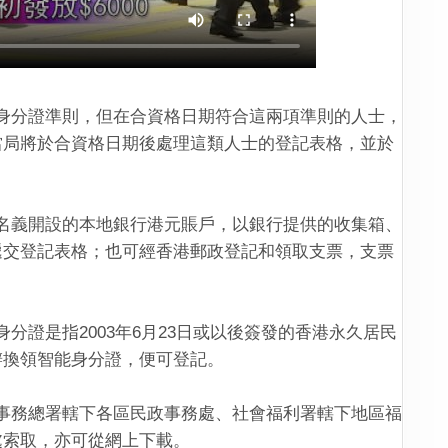
分證準則，但在合資格日期符合這兩項準則的人士，
當局將於合資格日期後處理這類人士的登記表格，並於
義開設的本地銀行港元賬戶，以銀行提供的收集箱、
遞交登記表格；也可經香港郵政登記和領取支票，支票
證是指2003年6月23日或以後簽發的香港永久居民
辦換領智能身分證，便可登記。
務總署轄下各區民政事務處、社會福利署轄下地區福
處索取，亦可從網上下載。