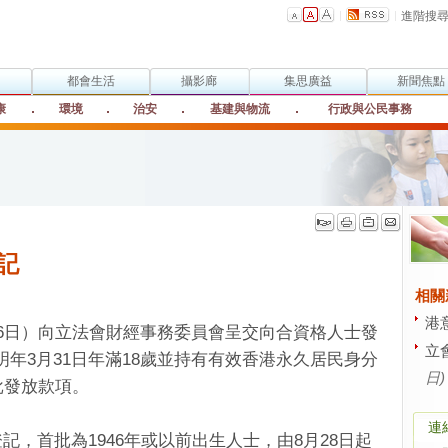
進階搜
都會生活
攝影廊
集思廣益
新聞焦點
康
環境
治安
基建與物流
行政與公民事務
記
相關
港
6日）向立法會財經事務委員會呈交向合資格人士發
立
為明年3月31日年滿18歲並持有有效香港永久居民身分
日)
批發放款項。
連
，首批為1946年或以前出生人士，由8月28日起