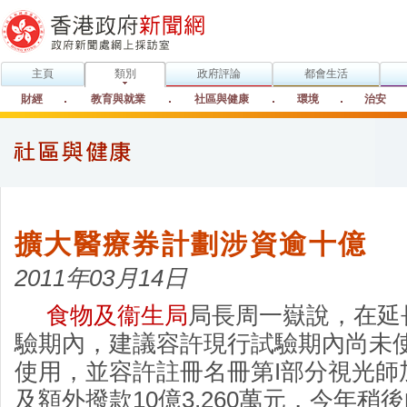
主頁
類別
政府評論
都會生活
財經
教育與就業
社區與健康
環境
治安
擴大醫療券計劃涉資逾十億
2011年03月14日
食物及衞生局
局長周一嶽說，在延
驗期內，建議容許現行試驗期內尚未
使用，並容許註冊名冊第I部分視光師
及額外撥款10億3,260萬元，今年稍